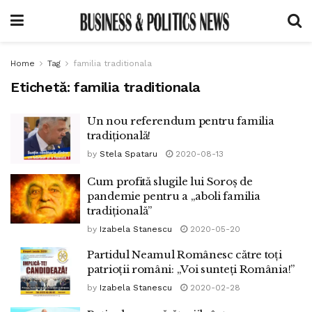
Home
Tag
familia traditionala
Etichetă:
familia traditionala
Un nou referendum pentru familia
tradițională!
by
Stela Spataru
2020-08-13
Cum profită slugile lui Soroș de
pandemie pentru a „aboli familia
tradițională”
by
Izabela Stanescu
2020-05-20
Partidul Neamul Românesc către toți
patrioții români: „Voi sunteți România!”
by
Izabela Stanescu
2020-02-28