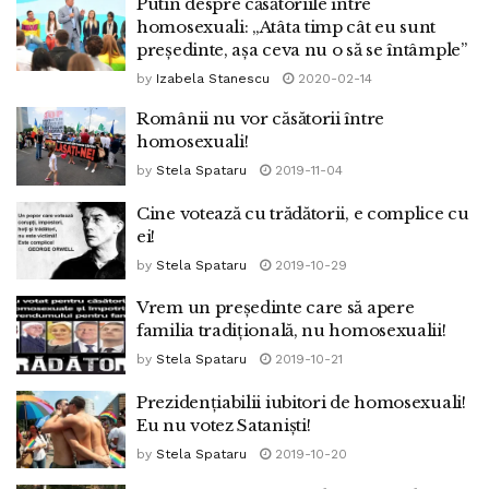
Putin despre căsătoriile între
homosexuali: „Atâta timp cât eu sunt
președinte, așa ceva nu o să se întâmple”
by
Izabela Stanescu
2020-02-14
Românii nu vor căsătorii între
homosexuali!
by
Stela Spataru
2019-11-04
Cine votează cu trădătorii, e complice cu
ei!
by
Stela Spataru
2019-10-29
Vrem un președinte care să apere
familia tradițională, nu homosexualii!
by
Stela Spataru
2019-10-21
Prezidențiabilii iubitori de homosexuali!
Eu nu votez Sataniști!
by
Stela Spataru
2019-10-20