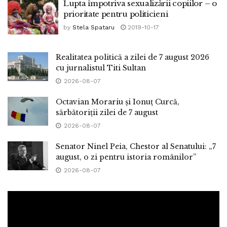
Lupta împotriva sexualizării copiilor – o
prioritate pentru politicieni
by
Stela Spataru
2019-10-17
Realitatea politică a zilei de 7 august 2026
cu jurnalistul Titi Sultan
2026-08-07
Octavian Morariu și Ionuț Curcă,
sărbătoriții zilei de 7 august
2026-08-07
Senator Ninel Peia, Chestor al Senatului: „7
august, o zi pentru istoria românilor”
2026-08-07