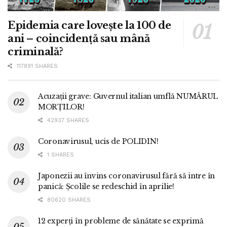
Epidemia care lovește la 100 de
ani – coincidență sau mână
criminală?
117891 SHARES
Acuzații grave: Guvernul italian umflă NUMĂRUL
MORȚILOR!
42937 SHARES
Coronavirusul, ucis de POLIDIN!
1 SHARES
Japonezii au învins coronavirusul fără să intre în
panică: Școlile se redeschid în aprilie!
80620 SHARES
12 experți în probleme de sănătate se exprimă