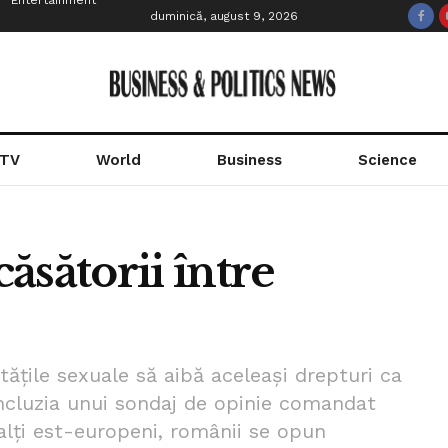
Entertainment
duminică, august 9, 2026
 TV
World
Business
Science
ăsătorii între
ățile sexuale să aibă aceleași drepturi ca
oncluzia unui sondaj de opinie comandat
alți est-europeni, românii se opun