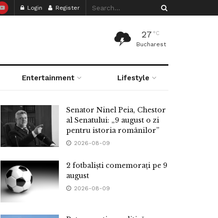
Login
Register
27
°C
Bucharest
Entertainment
Lifestyle
Senator Ninel Peia, Chestor
al Senatului: „9 august o zi
pentru istoria românilor”
2026-08-09
2 fotbaliști comemorați pe 9
august
2026-08-09