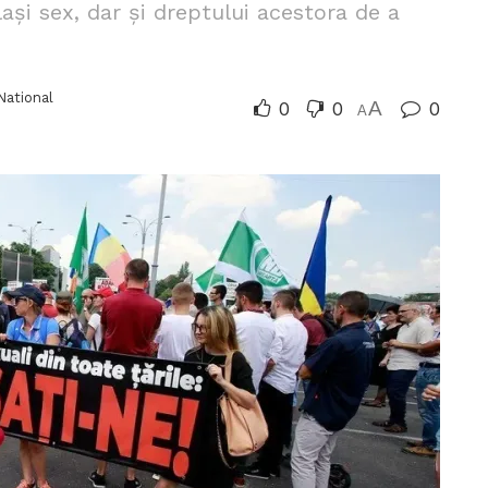
lași sex, dar și dreptului acestora de a
National
0
0
A
0
A