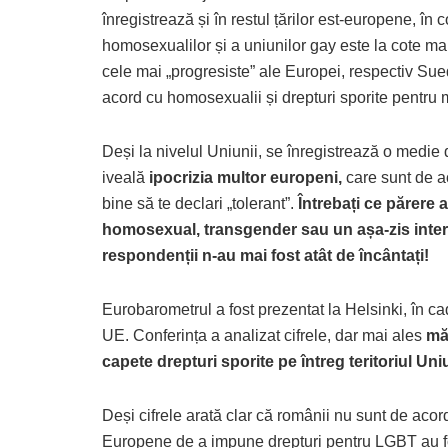
înregistrează și în restul țărilor est-europene, în
homosexualilor și a uniunilor gay este la cote mai 
cele mai „progresiste” ale Europei, respectiv S
acord cu homosexualii și drepturi sporite pentru
Deși la nivelul Uniunii, se înregistrează o medie
iveală
ipocrizia multor europeni,
care sunt de ac
bine să te declari „tolerant”.
Întrebați ce părere a
homosexual, transgender sau un așa-zis interse
respondenții n-au mai fost atât de încântați!
Eurobarometrul a fost prezentat la Helsinki, în c
UE. Conferința a analizat cifrele, dar mai ales
măs
capete drepturi sporite pe întreg teritoriul Uniu
Deși cifrele arată clar că românii nu sunt de acord 
Europene de a impune drepturi pentru LGBT au fost