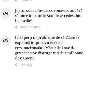
1 SHARES
Japonezii au învins coronavirusul fără
să intre în panică: Școlile se redeschid
în aprilie!
80620 SHARES
12 experți în probleme de sănătate se
exprimă împotriva isteriei
coronavirusului: Măsurile luate de
guverne vor distruge viețile a milioane
de oameni!
1 SHARES