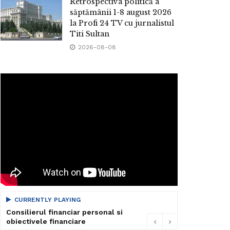
Retrospectiva politică a
săptămânii 1-8 august 2026
la Profi 24 TV cu jurnalistul
Titi Sultan
2026-08-08
CURRENTLY PLAYING
Consilierul financiar personal si
obiectivele financiare