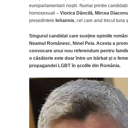
europarlamentarii noștri. Numai printre candidații 
homosexuali –
Viorica Dăncilă, Mircea Diaconu
președintele
Iohannis
, cel care anul trecut tuna 
Singurul candidat care susține opiniile români
Neamul Românesc, Ninel Peia. Acesta a promis c
convocare unui nou referendum pentru familie, a
o căsătorie este doar între un bărbat și o fem
propagandei LGBT în școlile din România.