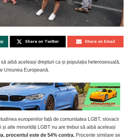
pp
Share on Twitter
Share on Email
să aibă aceleași drepturi ca și populația heterosexuală,
 de Uniunea Europeană.
titudinea europenilor față de comunitatea LGBT, slovacii
și alte minorități LGBT nu are trebui să aibă aceleași
a, procentul este de 54% contra.
Procente similare se