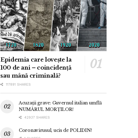
Epidemia care lovește la
100 de ani – coincidență
sau mână criminală?
117891 SHARES
Acuzații grave: Guvernul italian umflă
NUMĂRUL MORȚILOR!
42937 SHARES
Coronavirusul, ucis de POLIDIN!