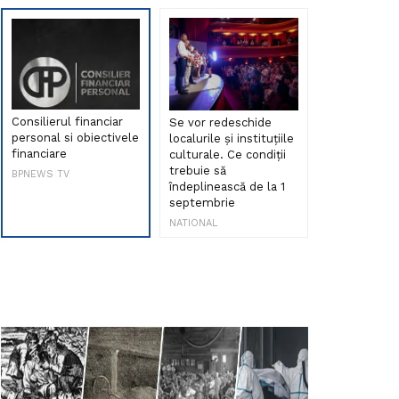
Consilierul financiar
Se vor redeschide
Debut de sen
personal si obiectivele
localurile și instituțiile
muzica româ
financiare
culturale. Ce condiții
Maria Peia r
trebuie să
Internetul la
BPNEWS TV
îndeplinească de la 1
ani!
septembrie
NATIONAL
NATIONAL