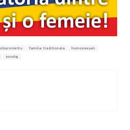
robarometru
familia traditionala
homosexuali
sondaj