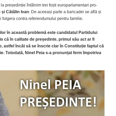
la președinție întâlnim trei foști europarlamentari pro-
 și Cătălin Ivan
. De aceeași parte a baricadei se află și
și fulgera contra referendumului pentru familie.
lor în această problemă este candidatul Partidului
ă în calitate de președinte, primul său act ar fi
stfel încât să se înscrie clar în Constituție faptul că
eie. Totodată, Ninel Peia s-a pronunțat ferm împotriva