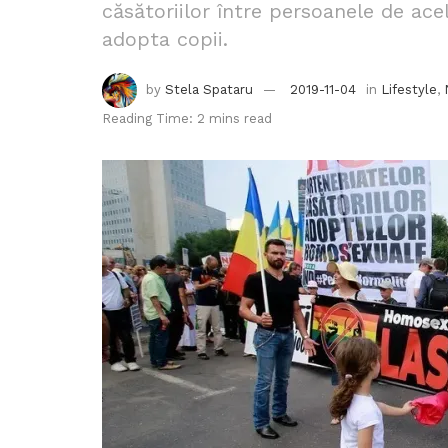
căsătoriilor între persoanele de ace
adopta copii.
by
Stela Spataru
2019-11-04
in
Lifestyle
,
Reading Time: 2 mins read