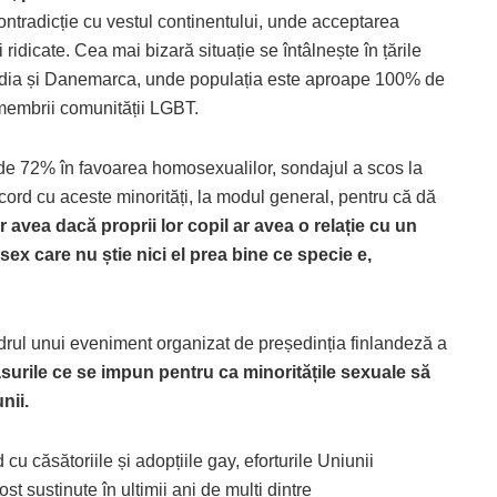
 contradicție cu vestul continentului, unde acceptarea
ridicate. Cea mai bizară situație se întâlnește în țările
uedia și Danemarca, unde populația este aproape 100% de
 membrii comunității LGBT.
 de 72% în favoarea homosexualilor, sondajul a scos la
ord cu aceste minorități, la modul general, pentru că dă
r avea dacă proprii lor copil ar avea o relație cu un
x care nu știe nici el prea bine ce specie e,
adrul unui eveniment organizat de președinția finlandeză a
urile ce se impun pentru ca minoritățile sexuale să
nii.
cu căsătoriile și adopțiile gay, eforturile Uniunii
 susținute în ultimii ani de mulți dintre