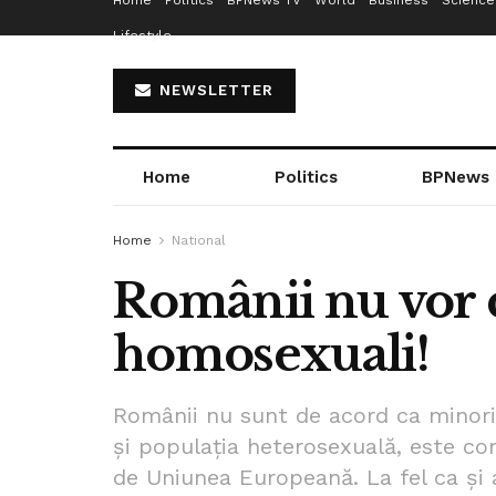
Home
Politics
BPNews TV
World
Business
Science
Lifestyle
NEWSLETTER
Home
Politics
BPNews
Home
National
Românii nu vor c
homosexuali!
Românii nu sunt de acord ca minorit
și populația heterosexuală, este c
de Uniunea Europeană. La fel ca și 