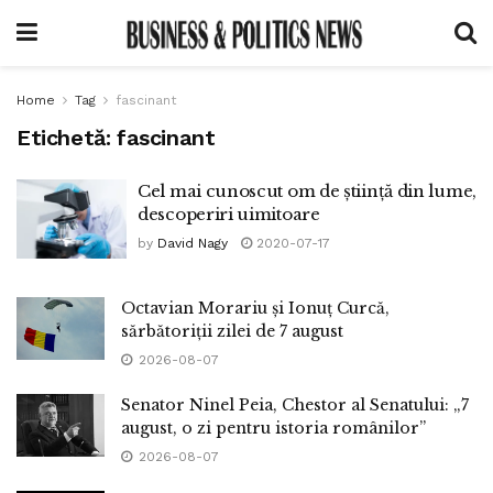
Home
Tag
fascinant
Etichetă:
fascinant
Cel mai cunoscut om de știință din lume,
descoperiri uimitoare
by
David Nagy
2020-07-17
Octavian Morariu și Ionuț Curcă,
sărbătoriții zilei de 7 august
2026-08-07
Senator Ninel Peia, Chestor al Senatului: „7
august, o zi pentru istoria românilor”
2026-08-07