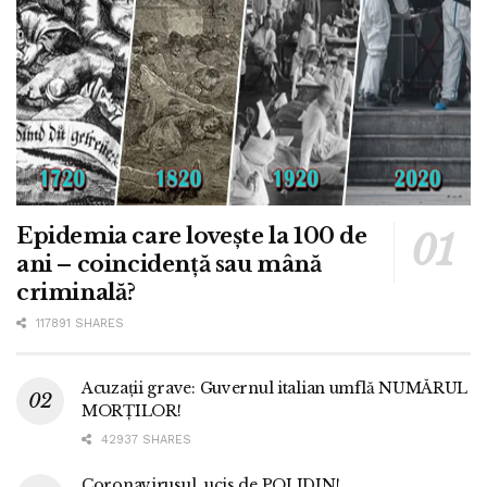
Epidemia care lovește la 100 de
ani – coincidență sau mână
criminală?
117891 SHARES
Acuzații grave: Guvernul italian umflă NUMĂRUL
MORȚILOR!
42937 SHARES
Coronavirusul, ucis de POLIDIN!