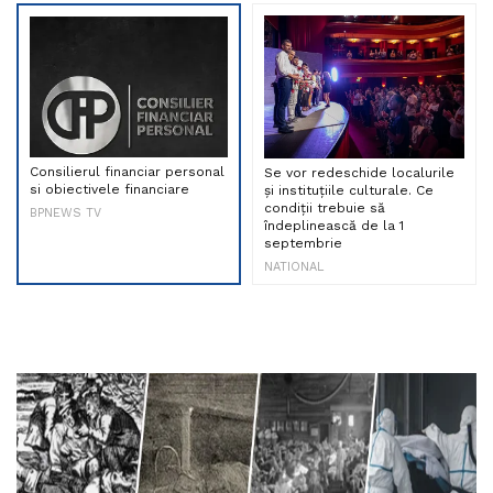
Consilierul financiar personal
Se vor redeschide localurile
si obiectivele financiare
și instituțiile culturale. Ce
condiții trebuie să
BPNEWS TV
îndeplinească de la 1
septembrie
NATIONAL