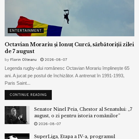
ENTERTAINMENT
Octavian Morariu și Ionuț Curcă, sărbătoriții zilei
de 7 august
by
Florin Olteanu
2026-08-07
Legenda rugby-ului românesc Octavian Morariu împlinește 65
ani. A jucat pe postul de închizător. A antrenat în 1991-1993,
Paris Saint...
CONTINUE READING
Senator Ninel Peia, Chestor al Senatului: „7
august, o zi pentru istoria românilor”
2026-08-07
SuperLiga, Etapa a IV-a, programul