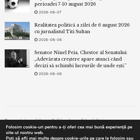
perioadei 7-10 august 2026
2026-08-07
Realitatea politică a zilei de 6 august 2026
cu jurnalistul Titi Sultan
2026-08-06
Senator Ninel Peia, Chestor al Senatului:
„Adevărata creștere apare atunci când
decizi să schimbi lucrurile de unde ești.”
2026-08-06
Termeni si conditii
Politica de confidentialitate
Folosim cookie-uri pentru a-ți oferi cea mai bună experiență pe
Facebook
Contact
site-ul nostru web.
Poți să afli mai multe despre cookie-urile pe care le folosim sau
© 2019
bpnews
- Business & Politics News
bpnews
.