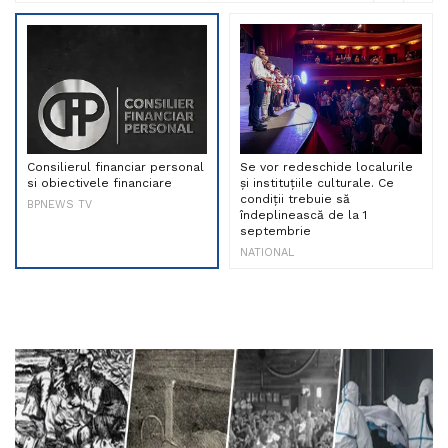
Consilierul financiar personal
Se vor redeschide localurile
si obiectivele financiare
și instituțiile culturale. Ce
condiții trebuie să
BPNEWS TV
îndeplinească de la 1
septembrie
NATIONAL