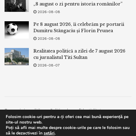
„8 august o zi pentru istoria românilor”
2026-08-08
Pe 8 august 2026, îi celebrăm pe portarii
Dumitru Stângaciu și Florin Prunea
2026-08-08
Realitatea politică a zilei de 7 august 2026
cu jurnalistul Titi Sultan
2026-08-07
Termeni si conditii
Politica de confidentialitate
Folosim cookie-uri pentru a-ți oferi cea mai bună experiență pe
Facebook
Contact
site-ul nostru web.
Poți să afli mai multe despre cookie-urile pe care le folosim sau
© 2019
bpnews
- Business & Politics News
bpnews
.
This website uses GDPR cookies. By continuing to use this
să le dezactivezi în
setări
.