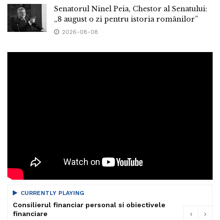
Senatorul Ninel Peia, Chestor al Senatului:
„8 august o zi pentru istoria românilor”
2026-08-08
CURRENTLY PLAYING
Consilierul financiar personal si obiectivele
financiare