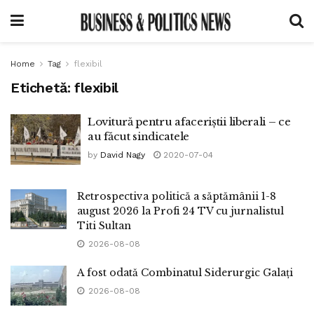
Home
Tag
flexibil
Etichetă:
flexibil
Lovitură pentru afaceriștii liberali – ce
au făcut sindicatele
by
David Nagy
2020-07-04
Retrospectiva politică a săptămânii 1-8
august 2026 la Profi 24 TV cu jurnalistul
Titi Sultan
2026-08-08
A fost odată Combinatul Siderurgic Galați
2026-08-08