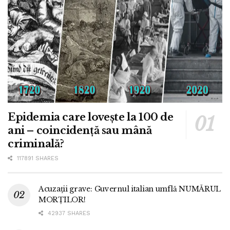
Epidemia care lovește la 100 de
ani – coincidență sau mână
criminală?
117891 SHARES
Acuzații grave: Guvernul italian umflă NUMĂRUL
MORȚILOR!
42937 SHARES