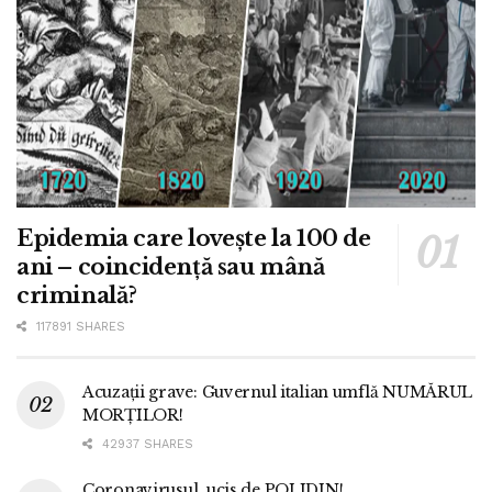
Epidemia care lovește la 100 de
ani – coincidență sau mână
criminală?
117891 SHARES
Acuzații grave: Guvernul italian umflă NUMĂRUL
MORȚILOR!
42937 SHARES
Coronavirusul, ucis de POLIDIN!