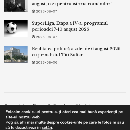
august, o zi pentru istoria românilor”
2026-08-07
SuperLiga, Etapa a IV-a, programul
perioadei 7-10 august 2026
2026-08-07
Realitatea politică a zilei de 6 august 2026
cu jurnalistul Titi Sultan
2026-08-06
Termeni si conditii
Politica de confidentialitate
Folosim cookie-uri pentru a-ți oferi cea mai bună experiență pe
Facebook
Contact
site-ul nostru web.
Poți să afli mai multe despre cookie-urile pe care le folosim sau
© 2019
bpnews
- Business & Politics News
bpnews
.
This website uses GDPR cookies. By continuing to use this
să le dezactivezi în
setări
.