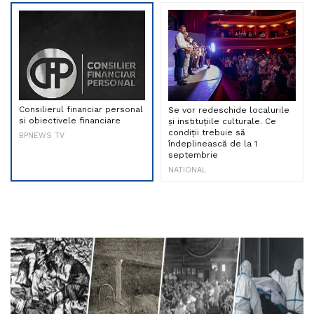
Consilierul financiar personal
Se vor redeschide localurile
si obiectivele financiare
și instituțiile culturale. Ce
condiții trebuie să
BPNEWS TV
îndeplinească de la 1
septembrie
NATIONAL