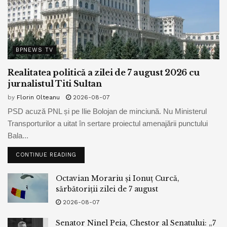
BPNEWS TV
Realitatea politică a zilei de 7 august 2026 cu
jurnalistul Titi Sultan
by
Florin Olteanu
2026-08-07
PSD acuză PNL și pe Ilie Bolojan de minciună. Nu Ministerul
Transporturilor a uitat în sertare proiectul amenajării punctului
Bala...
CONTINUE READING
Octavian Morariu și Ionuț Curcă,
sărbătoriții zilei de 7 august
2026-08-07
Senator Ninel Peia, Chestor al Senatului: „7