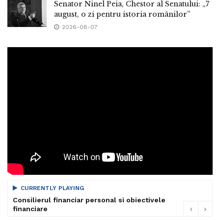
Senator Ninel Peia, Chestor al Senatului: „7
august, o zi pentru istoria românilor”
2026-08-07
CURRENTLY PLAYING
Consilierul financiar personal si obiectivele
financiare