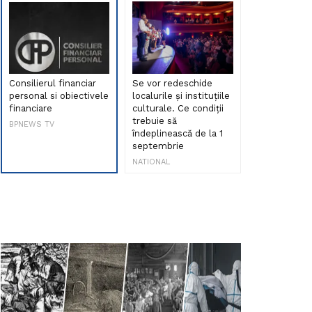
Consilierul financiar
Se vor redeschide
Debut de sen
personal si obiectivele
localurile și instituțiile
muzica româ
financiare
culturale. Ce condiții
Maria Peia r
trebuie să
Internetul la
BPNEWS TV
îndeplinească de la 1
ani!
septembrie
NATIONAL
NATIONAL