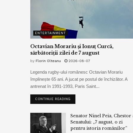
ENTERTAINMENT
Octavian Morariu și Ionuț Curcă,
sărbătoriții zilei de 7 august
by
Florin Olteanu
2026-08-07
Legenda rugby-ului românesc Octavian Morariu
împlinește 65 ani. A jucat pe postul de închizător. A
antrenat în 1991-1993, Paris Saint...
CONTINUE READING
Senator Ninel Peia, Chestor 
Senatului: „7 august, o zi
pentru istoria românilor”