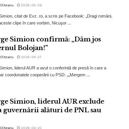
 Olteanu
2026-05-06
imion, citat de Evz. ro, a scris pe Facebook: „Dragi români,
aceste clipe în care vorbim, Nicuşor ...
ge Simion confirmă: „Dăm jos
rnul Bolojan!”
 Olteanu
2026-04-27
imion, liderul AUR a avut o conferință de presă în care a
 clar coordonatele cooperării cu PSD: „„Mergem ...
ge Simion, liderul AUR exclude
a guvernării alături de PNL sau
 Olteanu
2026-04-20