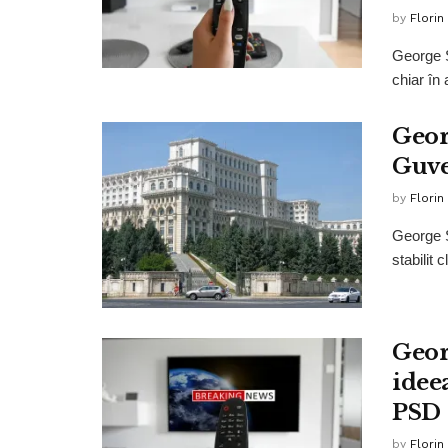
by
Florin
George S
chiar în 
Geor
Guve
by
Florin
George S
stabilit
Geor
idee
PSD
by
Florin