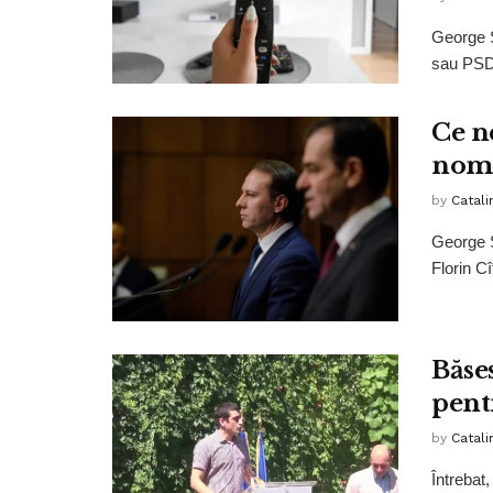
George S
sau PSD.
Ce n
nomi
by
Catali
George S
Florin Cî
Băses
pent
by
Catali
Întrebat