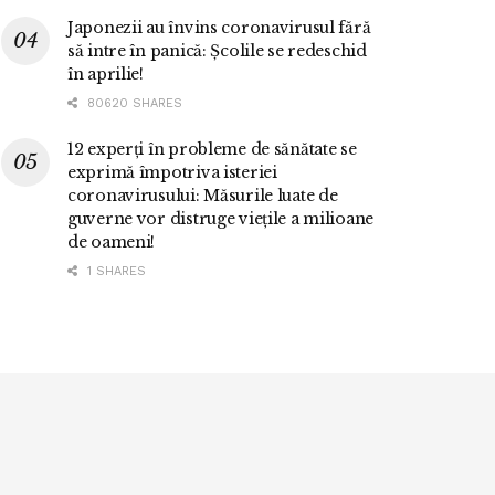
Japonezii au învins coronavirusul fără
să intre în panică: Școlile se redeschid
în aprilie!
80620 SHARES
12 experți în probleme de sănătate se
exprimă împotriva isteriei
coronavirusului: Măsurile luate de
guverne vor distruge viețile a milioane
de oameni!
1 SHARES