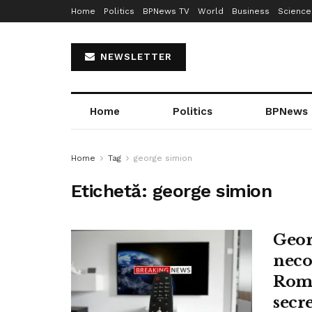
Home
Politics
BPNews TV
World
Business
Science
NEWSLETTER
Home
Politics
BPNews
Home
Tag
george simion
Etichetă:
george simion
Geor
neco
Româ
secr