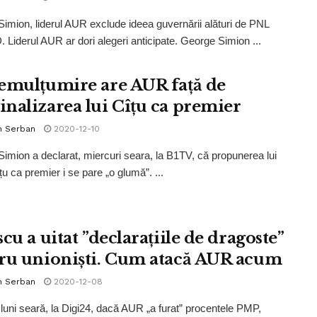
imion, liderul AUR exclude ideea guvernării alături de PNL
 Liderul AUR ar dori alegeri anticipate. George Simion ...
emulțumire are AUR față de
nalizarea lui Cîțu ca premier
n Serban
2020-12-10
imion a declarat, miercuri seara, la B1TV, că propunerea lui
țu ca premier i se pare „o glumă”. ...
cu a uitat ”declarațiile de dragoste”
ru unioniști. Cum atacă AUR acum
n Serban
2020-12-08
, luni seară, la Digi24, dacă AUR „a furat” procentele PMP,