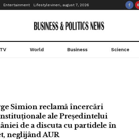
Entertainment
Lifestyle
vineri, august 7, 2026
 TV
World
Business
Science
ge Simion reclamă încercări
nstituționale ale Președintelui
niei de a discuta cu partidele în
et, neglijând AUR