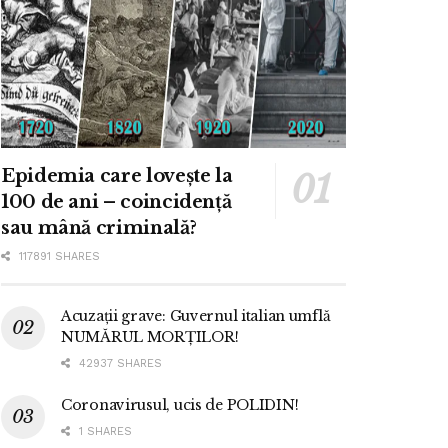
Epidemia care lovește la
100 de ani – coincidență
sau mână criminală?
117891 SHARES
Acuzații grave: Guvernul italian umflă
NUMĂRUL MORȚILOR!
42937 SHARES
Coronavirusul, ucis de POLIDIN!
1 SHARES