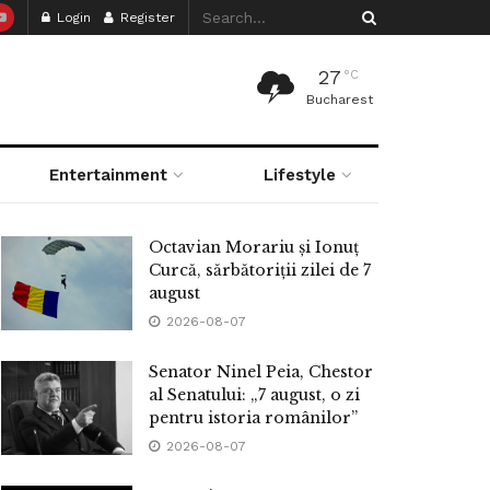
Login
Register
27
°C
Bucharest
Entertainment
Lifestyle
Octavian Morariu și Ionuț
Curcă, sărbătoriții zilei de 7
august
2026-08-07
Senator Ninel Peia, Chestor
al Senatului: „7 august, o zi
pentru istoria românilor”
2026-08-07