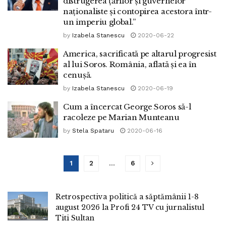
distrugerea țărilor și guvernelor
naționaliste și contopirea acestora într-
un imperiu global.”
by
Izabela Stanescu
2020-06-22
America, sacrificată pe altarul progresist
al lui Soros. România, aflată și ea în
cenușă.
by
Izabela Stanescu
2020-06-19
Cum a încercat George Soros să-l
racoleze pe Marian Munteanu
by
Stela Spataru
2020-06-16
1
2
…
6
Retrospectiva politică a săptămânii 1-8
august 2026 la Profi 24 TV cu jurnalistul
Titi Sultan