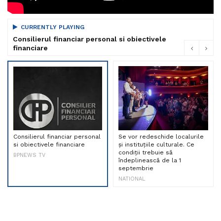
CURRENTLY PLAYING
Consilierul financiar personal si obiectivele
financiare
Consilierul financiar personal
Se vor redeschide localurile
si obiectivele financiare
și instituțiile culturale. Ce
condiții trebuie să
BPNEWS TV
îndeplinească de la 1
septembrie
NATIONAL