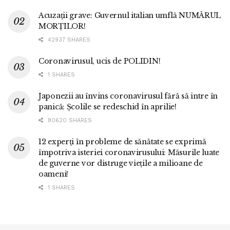
Acuzații grave: Guvernul italian umflă NUMĂRUL
MORȚILOR!
42937 SHARES
Coronavirusul, ucis de POLIDIN!
1 SHARES
Japonezii au învins coronavirusul fără să intre în
panică: Școlile se redeschid în aprilie!
80620 SHARES
12 experți în probleme de sănătate se exprimă
împotriva isteriei coronavirusului: Măsurile luate
de guverne vor distruge viețile a milioane de
oameni!
1 SHARES