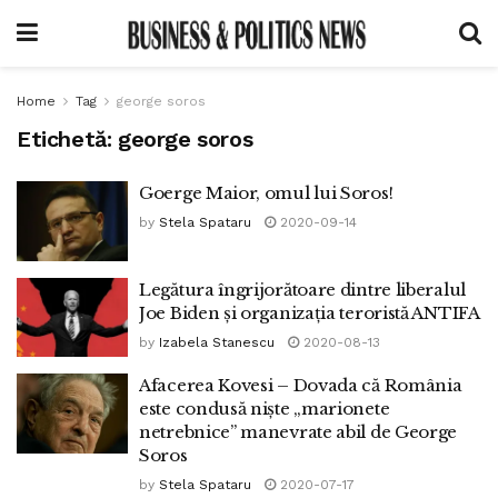
Home
Tag
george soros
Etichetă:
george soros
Goerge Maior, omul lui Soros!
by
Stela Spataru
2020-09-14
Legătura îngrijorătoare dintre liberalul
Joe Biden și organizația teroristă ANTIFA
by
Izabela Stanescu
2020-08-13
Afacerea Kovesi – Dovada că România
este condusă niște „marionete
netrebnice” manevrate abil de George
Soros
by
Stela Spataru
2020-07-17