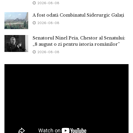
2026-08-08
A fost odată Combinatul Siderurgic Galați
2026-08-08
Senatorul Ninel Peia, Chestor al Senatului:
„8 august o zi pentru istoria românilor”
2026-08-08