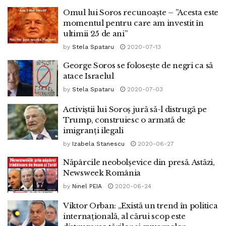
Omul lui Soros recunoaște – ”Acesta este
momentul pentru care am investit în
ultimii 25 de ani”
by
Stela Spataru
2020-07-13
George Soros se folosește de negri ca să
atace Israelul
by
Stela Spataru
2020-07-03
Activiștii lui Soroș jură să-l distrugă pe
Trump, construiesc o armată de
imigranți ilegali
by
Izabela Stanescu
2020-06-27
Năpârcile neobolșevice din presă. Astăzi,
Newsweek România
by
Ninel PEIA
2020-06-24
Viktor Orban: „Există un trend în politica
internațională, al cărui scop este