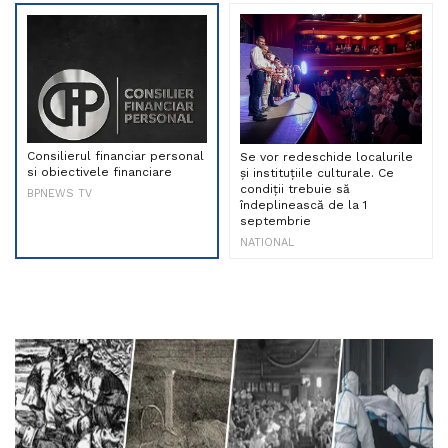
Consilierul financiar personal
Se vor redeschide localurile
si obiectivele financiare
și instituțiile culturale. Ce
condiții trebuie să
BPNEWS TV
îndeplinească de la 1
septembrie
NATIONAL