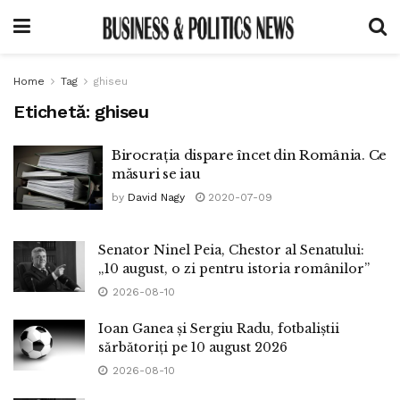
Home
Tag
ghiseu
Etichetă:
ghiseu
Birocrația dispare încet din România. Ce
măsuri se iau
by
David Nagy
2020-07-09
Senator Ninel Peia, Chestor al Senatului:
„10 august, o zi pentru istoria românilor”
2026-08-10
Ioan Ganea și Sergiu Radu, fotbaliștii
sărbătoriți pe 10 august 2026
2026-08-10