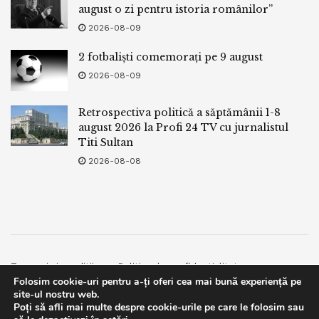
august o zi pentru istoria românilor”
2026-08-09
2 fotbaliști comemorați pe 9 august
2026-08-09
Retrospectiva politică a săptămânii 1-8
august 2026 la Profi 24 TV cu jurnalistul
Titi Sultan
2026-08-08
Termeni si conditii
Politica de confidentialitate
Folosim cookie-uri pentru a-ți oferi cea mai bună experiență pe
Facebook
Contact
site-ul nostru web.
Poți să afli mai multe despre cookie-urile pe care le folosim sau
© 2019
bpnews
- Business & Politics News
bpnews
.
This website uses GDPR cookies. By continuing to use this