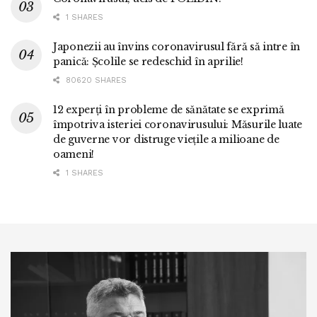
1 SHARES
Japonezii au învins coronavirusul fără să intre în
panică: Școlile se redeschid în aprilie!
80620 SHARES
12 experți în probleme de sănătate se exprimă
împotriva isteriei coronavirusului: Măsurile luate
de guverne vor distruge viețile a milioane de
oameni!
1 SHARES