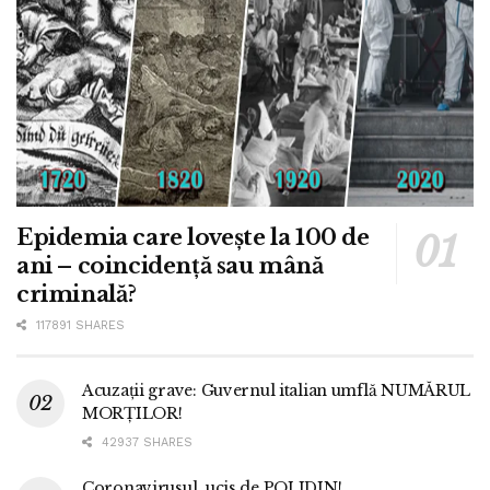
Epidemia care lovește la 100 de
ani – coincidență sau mână
criminală?
117891 SHARES
Acuzații grave: Guvernul italian umflă NUMĂRUL
MORȚILOR!
42937 SHARES
Coronavirusul, ucis de POLIDIN!