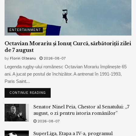
ENTERTAINMENT
Octavian Morariu și Ionuț Curcă, sărbătoriții zilei
de 7 august
by
Florin Olteanu
2026-08-07
Legenda rugby-ului românesc Octavian Morariu împlinește 65
ani. A jucat pe postul de închizător. A antrenat în 1991-1993,
Paris Saint...
CONTINUE READING
Senator Ninel Peia, Chestor al Senatului: „7
august, o zi pentru istoria românilor”
2026-08-07
SuperLiga, Etapa a IV-a, programul