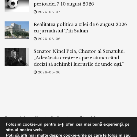
perioadei 7-10 august 2026
2026-08-07
Realitatea politică a zilei de 6 august 2026
cu jurnalistul Titi Sultan
2026-08-06
Senator Ninel Peia, Chestor al Senatului:
„Adevărata creștere apare atunci când
decizi să schimbi lucrurile de unde ești.”
2026-08-06
Termeni si conditii
Politica de confidentialitate
Folosim cookie-uri pentru a-ți oferi cea mai bună experiență pe
Facebook
Contact
site-ul nostru web.
Poți să afli mai multe despre cookie-urile pe care le folosim sau
© 2019
bpnews
- Business & Politics News
bpnews
.