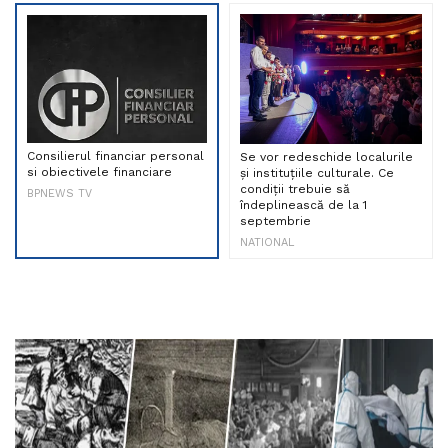
Consilierul financiar personal
Se vor redeschide localurile
si obiectivele financiare
și instituțiile culturale. Ce
condiții trebuie să
BPNEWS TV
îndeplinească de la 1
septembrie
NATIONAL