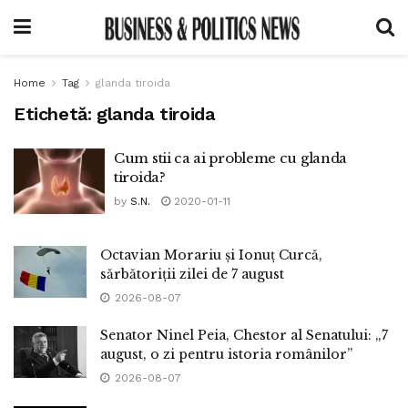
Home
Tag
glanda tiroida
Etichetă:
glanda tiroida
Cum stii ca ai probleme cu glanda
tiroida?
by
S.N.
2020-01-11
Octavian Morariu și Ionuț Curcă,
sărbătoriții zilei de 7 august
2026-08-07
Senator Ninel Peia, Chestor al Senatului: „7
august, o zi pentru istoria românilor”
2026-08-07