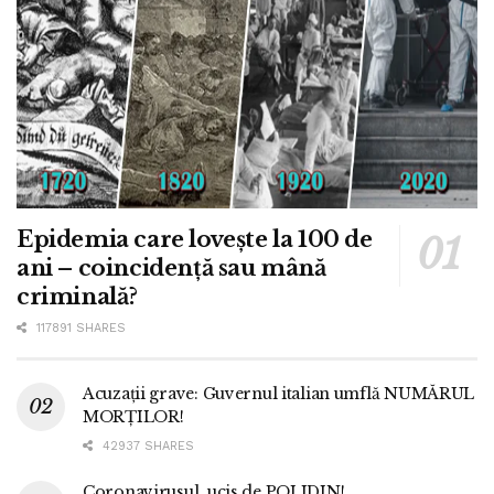
Epidemia care lovește la 100 de
ani – coincidență sau mână
criminală?
117891 SHARES
Acuzații grave: Guvernul italian umflă NUMĂRUL
MORȚILOR!
42937 SHARES
Coronavirusul, ucis de POLIDIN!