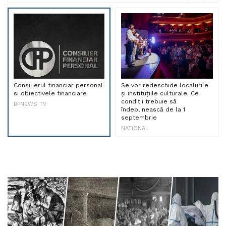
Consilierul financiar personal
Se vor redeschide localurile
si obiectivele financiare
și instituțiile culturale. Ce
condiții trebuie să
BPNEWS TV
îndeplinească de la 1
septembrie
NATIONAL