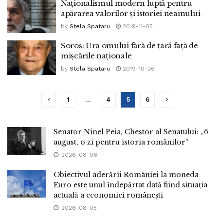
Naționalismul modern luptă pentru
apărarea valorilor și istoriei neamului
by
Stela Spataru
2019-11-05
Soros: Ura omului fără de țară față de
mișcările naționale
by
Stela Spataru
2019-10-26
1
…
4
5
6
Senator Ninel Peia, Chestor al Senatului: „6
august, o zi pentru istoria românilor”
2026-08-06
Obiectivul aderării României la moneda
Euro este unul îndepărtat dată fiind situația
actuală a economiei românești
2026-08-05