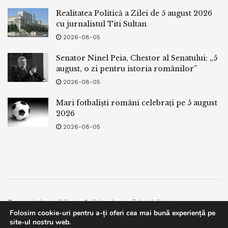
Realitatea Politică a Zilei de 5 august 2026
cu jurnalistul Titi Sultan
2026-08-05
Senator Ninel Peia, Chestor al Senatului: „5
august, o zi pentru istoria românilor”
2026-08-05
Mari fotbaliști români celebrați pe 5 august
2026
2026-08-05
Termeni si conditii
Politica de confidentialitate
Folosim cookie-uri pentru a-ți oferi cea mai bună experiență pe
Facebook
Contact
site-ul nostru web.