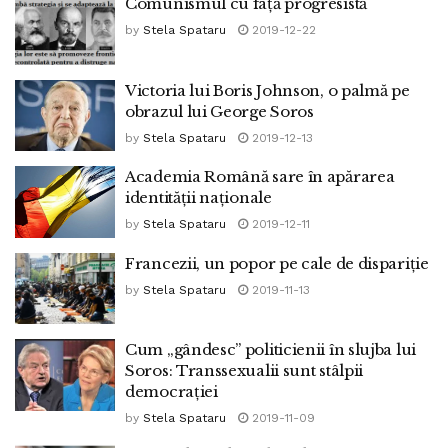
Comunismul cu față progresistă
by
Stela Spataru
2019-12-22
Victoria lui Boris Johnson, o palmă pe
obrazul lui George Soros
by
Stela Spataru
2019-12-13
Academia Română sare în apărarea
identității naționale
by
Stela Spataru
2019-12-11
Francezii, un popor pe cale de dispariție
by
Stela Spataru
2019-11-13
Cum „gândesc” politicienii în slujba lui
Soros: Transsexualii sunt stâlpii
democrației
by
Stela Spataru
2019-11-09