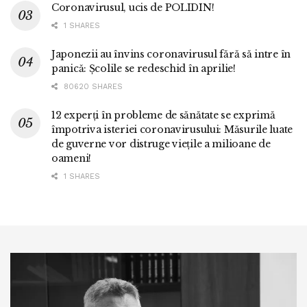
Coronavirusul, ucis de POLIDIN!
1 SHARES
Japonezii au învins coronavirusul fără să intre în
panică: Școlile se redeschid în aprilie!
80620 SHARES
12 experți în probleme de sănătate se exprimă
împotriva isteriei coronavirusului: Măsurile luate
de guverne vor distruge viețile a milioane de
oameni!
1 SHARES