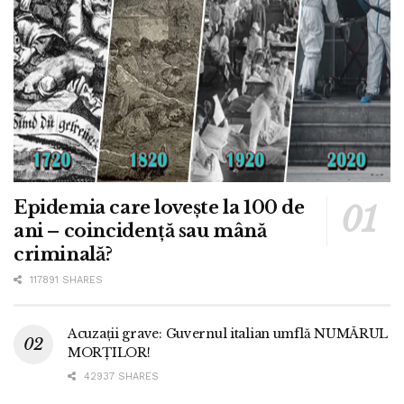
Epidemia care lovește la 100 de
ani – coincidență sau mână
criminală?
117891 SHARES
Acuzații grave: Guvernul italian umflă NUMĂRUL
MORȚILOR!
42937 SHARES