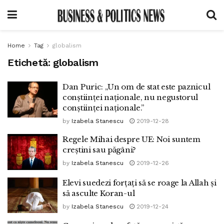
Home
Tag
globalism
Etichetă:
globalism
Dan Puric: „Un om de stat este paznicul
conștiinței naționale, nu negustorul
conștiinței naționale.”
by
Izabela Stanescu
2019-12-28
Regele Mihai despre UE: Noi suntem
creștini sau păgâni?
by
Izabela Stanescu
2019-12-26
Elevi suedezi forțați să se roage la Allah și
să asculte Koran-ul
by
Izabela Stanescu
2019-12-24