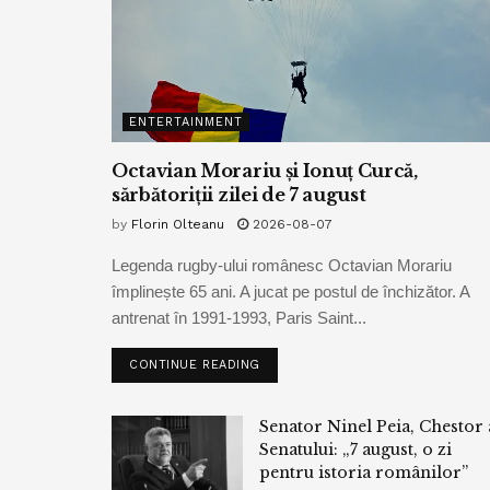
ENTERTAINMENT
Octavian Morariu și Ionuț Curcă,
sărbătoriții zilei de 7 august
by
Florin Olteanu
2026-08-07
Legenda rugby-ului românesc Octavian Morariu
împlinește 65 ani. A jucat pe postul de închizător. A
antrenat în 1991-1993, Paris Saint...
CONTINUE READING
Senator Ninel Peia, Chestor 
Senatului: „7 august, o zi
pentru istoria românilor”