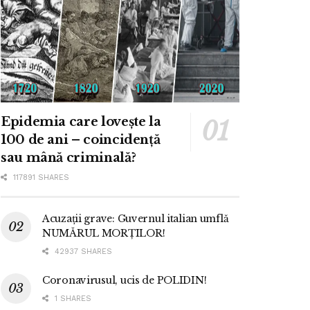
Epidemia care lovește la
100 de ani – coincidență
sau mână criminală?
117891 SHARES
Acuzații grave: Guvernul italian umflă
NUMĂRUL MORȚILOR!
42937 SHARES
Coronavirusul, ucis de POLIDIN!
1 SHARES