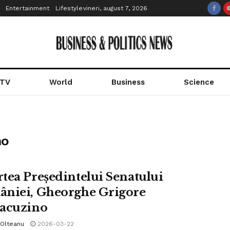
Entertainment
Lifestyle
vineri, august 7, 2026
 TV
World
Business
Science
no
tea Președintelui Senatului
niei, Gheorghe Grigore
acuzino
 Olteanu
2026-03-22