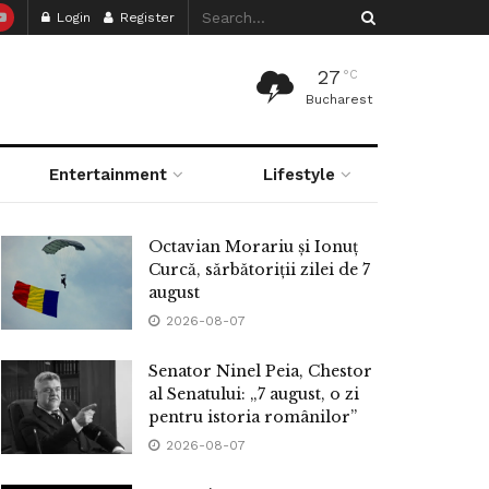
Login
Register
27
°C
Bucharest
Entertainment
Lifestyle
Octavian Morariu și Ionuț
Curcă, sărbătoriții zilei de 7
august
2026-08-07
Senator Ninel Peia, Chestor
al Senatului: „7 august, o zi
pentru istoria românilor”
2026-08-07