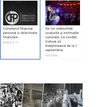
Consilierul financiar
Se vor redeschide
Debut de sen
personal si obiectivele
localurile și instituțiile
muzica româ
financiare
culturale. Ce condiții
Maria Peia r
trebuie să
Internetul la
BPNEWS TV
îndeplinească de la 1
ani!
septembrie
NATIONAL
NATIONAL