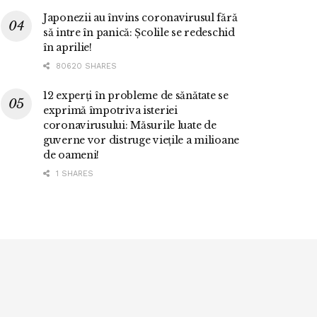
Japonezii au învins coronavirusul fără
să intre în panică: Școlile se redeschid
în aprilie!
80620 SHARES
12 experți în probleme de sănătate se
exprimă împotriva isteriei
coronavirusului: Măsurile luate de
guverne vor distruge viețile a milioane
de oameni!
1 SHARES