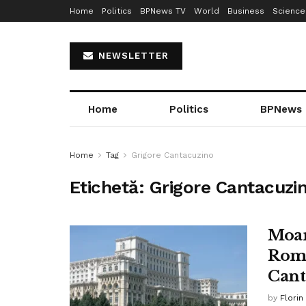
Home
Politics
BPNews TV
World
Business
Science
NEWSLETTER
Home
Politics
BPNews
Home
Tag
Grigore Cantacuzino
Etichetă:
Grigore Cantacuzi
Moar
Româ
Cant
by
Florin