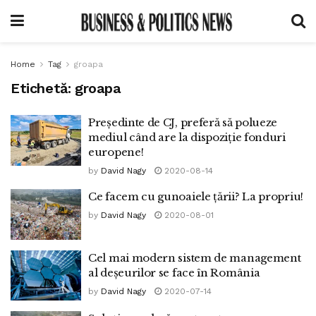
Home
Tag
groapa
Etichetă:
groapa
Președinte de CJ, preferă să polueze
mediul când are la dispoziție fonduri
europene!
by
David Nagy
2020-08-14
Ce facem cu gunoaiele țării? La propriu!
by
David Nagy
2020-08-01
Cel mai modern sistem de management
al deșeurilor se face în România
by
David Nagy
2020-07-14