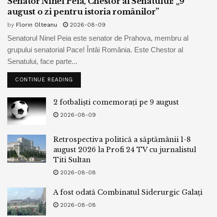
Senator Ninel Peia, Chestor al Senatului: „9
august o zi pentru istoria românilor”
by
Florin Olteanu
2026-08-09
Senatorul Ninel Peia este senator de Prahova, membru al
grupului senatorial Pace! Întâi România. Este Chestor al
Senatului, face parte...
CONTINUE READING
2 fotbaliști comemorați pe 9 august
2026-08-09
Retrospectiva politică a săptămânii 1-8
august 2026 la Profi 24 TV cu jurnalistul
Titi Sultan
2026-08-08
A fost odată Combinatul Siderurgic Galați
2026-08-08