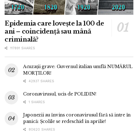
Epidemia care lovește la 100 de
ani – coincidență sau mână
criminală?
117891 SHARES
Acuzații grave: Guvernul italian umflă NUMĂRUL
MORȚILOR!
42937 SHARES
Coronavirusul, ucis de POLIDIN!
1 SHARES
Japonezii au învins coronavirusul fără să intre în
panică: Școlile se redeschid în aprilie!
80620 SHARES