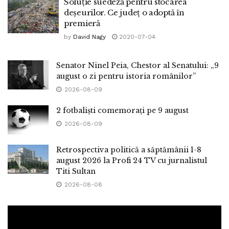
Soluție suedeză pentru stocarea
deșeurilor. Ce județ o adoptă în
premieră
by
David Nagy
2020-07-04
Senator Ninel Peia, Chestor al Senatului: „9
august o zi pentru istoria românilor”
2026-08-09
2 fotbaliști comemorați pe 9 august
2026-08-09
Retrospectiva politică a săptămânii 1-8
august 2026 la Profi 24 TV cu jurnalistul
Titi Sultan
2026-08-08