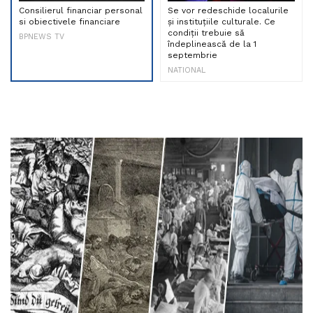
Consilierul financiar personal
Se vor redeschide localurile
si obiectivele financiare
și instituțiile culturale. Ce
condiții trebuie să
BPNEWS TV
îndeplinească de la 1
septembrie
NATIONAL