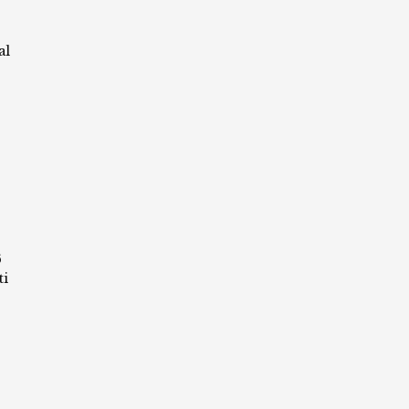
al
6
ti