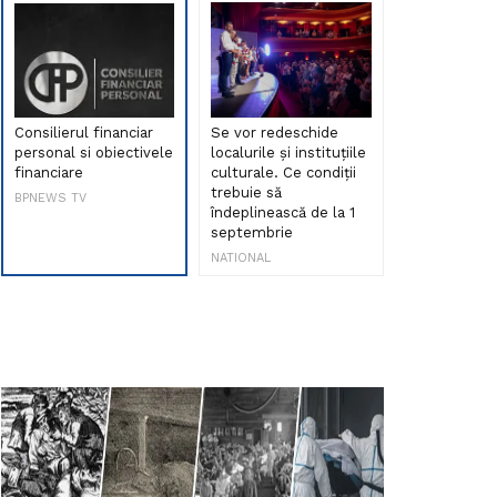
Consilierul financiar
Se vor redeschide
Debut de sen
personal si obiectivele
localurile și instituțiile
muzica româ
financiare
culturale. Ce condiții
Maria Peia r
trebuie să
Internetul la
BPNEWS TV
îndeplinească de la 1
ani!
septembrie
NATIONAL
NATIONAL