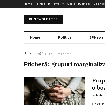
Home
Politics
BPNews TV
World
Business
Science
NEWSLETTER
Home
Politics
BPNews
Home
Tag
grupuri marginalizate
Etichetă:
grupuri marginaliz
Prăp
o bo
by
Izabe
Un grup 