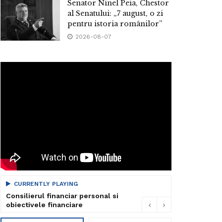
Senator Ninel Peia, Chestor
al Senatului: „7 august, o zi
pentru istoria românilor”
2026-08-07
CURRENTLY PLAYING
Consilierul financiar personal si
obiectivele financiare