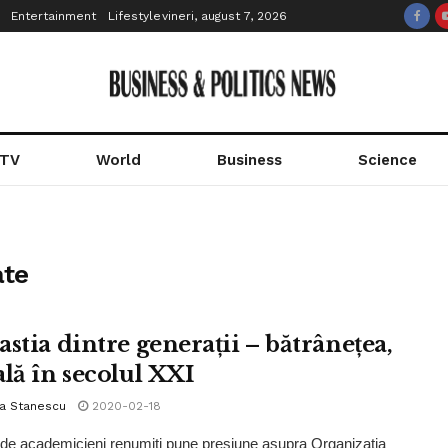
Entertainment
Lifestyle
vineri, august 7, 2026
 TV
World
Business
Science
ate
astia dintre generații – bătrânețea,
ală în secolul XXI
la Stanescu
2020-02-18
de academicieni renumiți pune presiune asupra Organizația