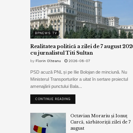
BPNEWS TV
Realitatea politică a zilei de 7 august 202
cu jurnalistul Titi Sultan
by
Florin Olteanu
2026-08-07
PSD acuză PNL și pe Ilie Bolojan de minciună. Nu
Ministerul Transporturilor a uitat în sertare proiectul
amenajării punctului Bala...
CONTINUE READING
Octavian Morariu și Ionuț
Curcă, sărbătoriții zilei de 7
august