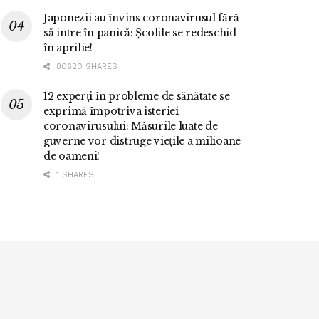
Japonezii au învins coronavirusul fără
să intre în panică: Școlile se redeschid
în aprilie!
80620 SHARES
12 experți în probleme de sănătate se
exprimă împotriva isteriei
coronavirusului: Măsurile luate de
guverne vor distruge viețile a milioane
de oameni!
1 SHARES