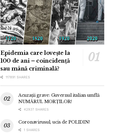
Epidemia care lovește la
100 de ani – coincidență
sau mână criminală?
117891 SHARES
Acuzații grave: Guvernul italian umflă
NUMĂRUL MORȚILOR!
42937 SHARES
Coronavirusul, ucis de POLIDIN!
1 SHARES