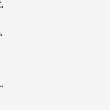
m
iu
ti
al