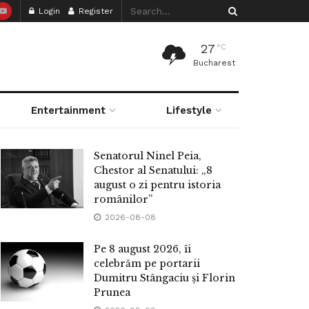
Login
Register
27
°C
Bucharest
Entertainment
Lifestyle
Senatorul Ninel Peia,
Chestor al Senatului: „8
august o zi pentru istoria
românilor”
2026-08-08
Pe 8 august 2026, îi
celebrăm pe portarii
Dumitru Stângaciu și Florin
Prunea