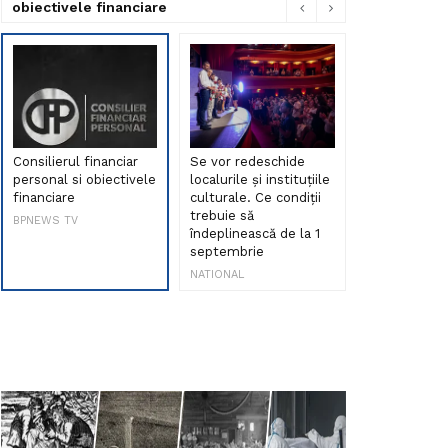
obiectivele financiare
Consilierul financiar
Se vor redeschide
Debut de sen
personal si obiectivele
localurile și instituțiile
muzica româ
financiare
culturale. Ce condiții
Maria Peia r
trebuie să
Internetul la
BPNEWS TV
îndeplinească de la 1
ani!
septembrie
NATIONAL
NATIONAL