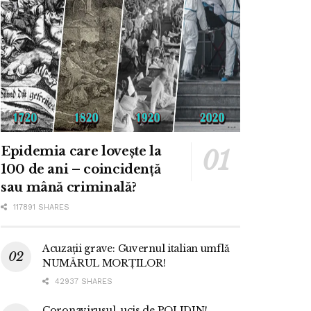
Epidemia care lovește la
100 de ani – coincidență
sau mână criminală?
117891 SHARES
Acuzații grave: Guvernul italian umflă
NUMĂRUL MORȚILOR!
42937 SHARES
Coronavirusul, ucis de POLIDIN!