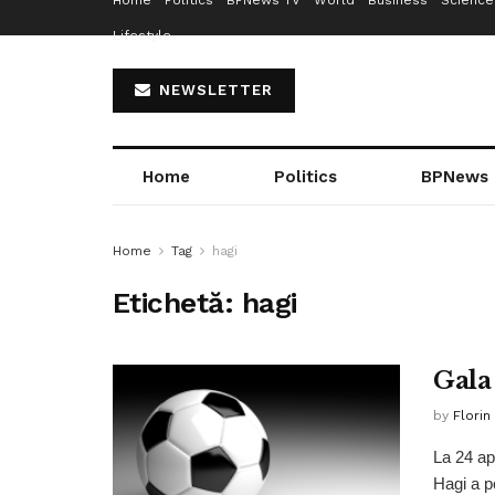
Home
Politics
BPNews TV
World
Business
Science
Lifestyle
NEWSLETTER
Home
Politics
BPNews
Home
Tag
hagi
Etichetă:
hagi
Gala
by
Florin
La 24 ap
Hagi a po