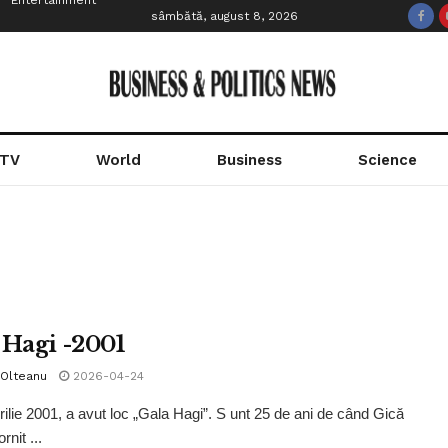
Entertainment
sâmbătă, august 8, 2026
 TV
World
Business
Science
 Hagi -2001
 Olteanu
2026-04-24
rilie 2001, a avut loc „Gala Hagi”. S unt 25 de ani de când Gică
rnit ...