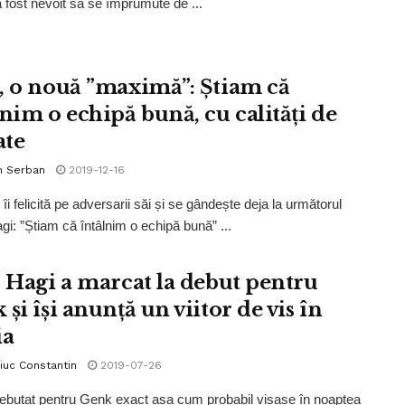
 fost nevoit să se împrumute de ...
, o nouă ”maximă”: Știam că
lnim o echipă bună, cu calități de
ate
n Serban
2019-12-16
îi felicită pe adversarii săi și se gândește deja la următorul
gi: ”Știam că întâlnim o echipă bună” ...
s Hagi a marcat la debut pentru
și își anunță un viitor de vis în
ia
iuc Constantin
2019-07-26
debutat pentru Genk exact așa cum probabil visase în noaptea