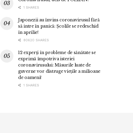
1 SHARES
Japonezii au învins coronavirusul fără
să intre în panică: Școlile se redeschid
în aprilie!
80620 SHARES
12 experți în probleme de sănătate se
exprimă împotriva isteriei
coronavirusului: Măsurile luate de
guverne vor distruge viețile a milioane
de oameni!
1 SHARES