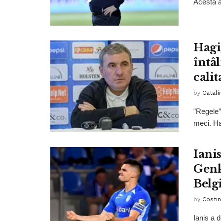
Acesta a
Hagi
întâ
calit
by
Catali
”Regele” 
meci. Ha
Iani
Genk 
Belg
by
Costin
Ianis a 