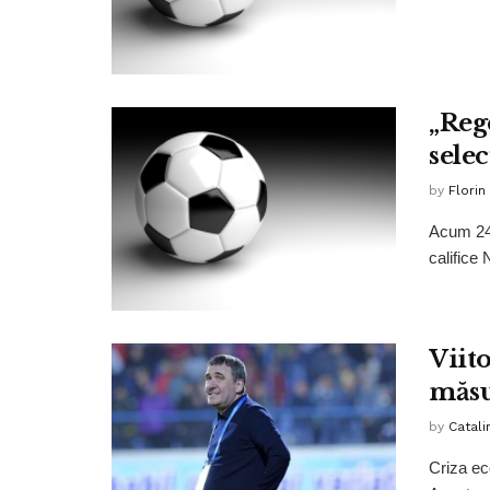
„Rege
selec
by
Florin
Acum 24 
califice 
Viito
măsu
by
Catali
Criza ec