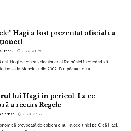
le” Hagi a fost prezentat oficial ca
ționer!
 Olteanu
2026-04-20
ani, Hagi devenea selecționer al României încercând să
Naționala la Mondialul din 2002. Din păcate, nu a ...
rul lui Hagi în pericol. La ce
ră a recurs Regele
n Serban
2020-07-27
onomică provocată de epidemie nu l-a ocolit nici pe Gică Hagi.