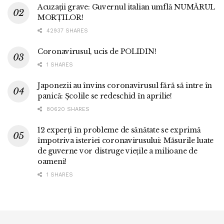
Acuzații grave: Guvernul italian umflă NUMĂRUL
MORȚILOR!
42937 SHARES
Coronavirusul, ucis de POLIDIN!
1 SHARES
Japonezii au învins coronavirusul fără să intre în
panică: Școlile se redeschid în aprilie!
80620 SHARES
12 experți în probleme de sănătate se exprimă
împotriva isteriei coronavirusului: Măsurile luate
de guverne vor distruge viețile a milioane de
oameni!
1 SHARES