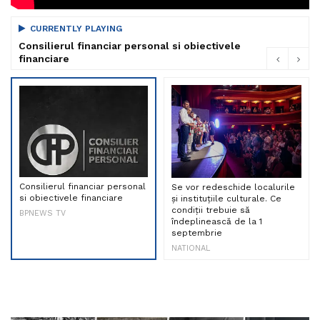
CURRENTLY PLAYING
Consilierul financiar personal si obiectivele
financiare
Consilierul financiar personal
Se vor redeschide localurile
si obiectivele financiare
și instituțiile culturale. Ce
condiții trebuie să
BPNEWS TV
îndeplinească de la 1
septembrie
NATIONAL