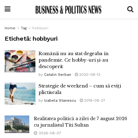
Home
Tag
hobbyuri
Etichetă:
hobbyuri
Românii nu au stat degeaba în
pandemie. Ce hobby-uri și-au
descoperit
by
Catalin Serban
2020-08-12
Strategie de weekend – cum să eviți
plictiseala
by
Izabela Stanescu
2019-08-27
Realitatea politică a zilei de 7 august 2026
cu jurnalistul Titi Sultan
2026-08-07