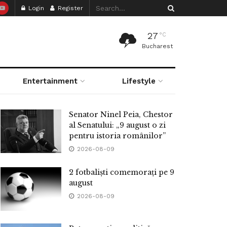
Login
Register
27
°C
Bucharest
Entertainment
Lifestyle
Senator Ninel Peia, Chestor
al Senatului: „9 august o zi
pentru istoria românilor”
2026-08-09
2 fotbaliști comemorați pe 9
august
2026-08-09