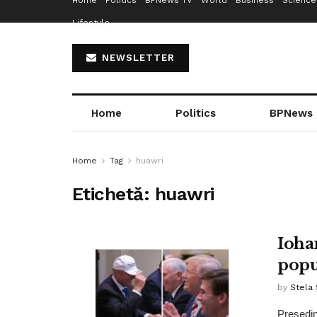
Home
Politics
BPNews TV
World
Business
Science
Lifestyle
NEWSLETTER
Home
Politics
BPNews
Home
Tag
huawri
Etichetă:
huawri
Iohan
popu
by
Stela
Președint