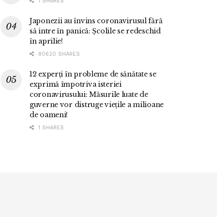
1 SHARES
Japonezii au învins coronavirusul fără
să intre în panică: Școlile se redeschid
în aprilie!
80620 SHARES
12 experți în probleme de sănătate se
exprimă împotriva isteriei
coronavirusului: Măsurile luate de
guverne vor distruge viețile a milioane
de oameni!
1 SHARES