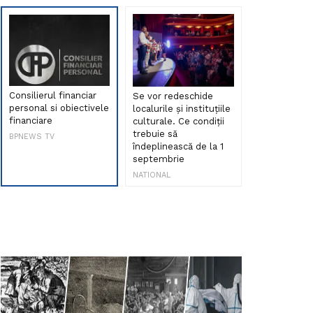
Consilierul financiar
Se vor redeschide
Debut de sen
personal si obiectivele
localurile și instituțiile
muzica româ
financiare
culturale. Ce condiții
Maria Peia r
trebuie să
Internetul la
BPNEWS TV
îndeplinească de la 1
ani!
septembrie
NATIONAL
NATIONAL