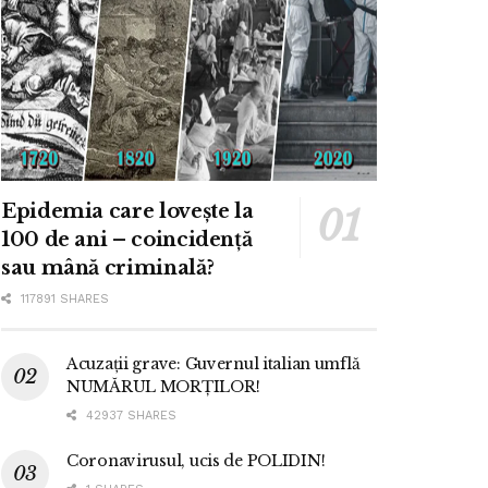
Epidemia care lovește la
100 de ani – coincidență
sau mână criminală?
117891 SHARES
Acuzații grave: Guvernul italian umflă
NUMĂRUL MORȚILOR!
42937 SHARES
Coronavirusul, ucis de POLIDIN!