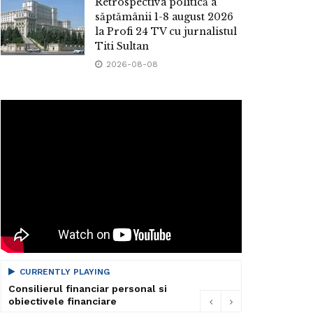
Retrospectiva politică a
săptămânii 1-8 august 2026
la Profi 24 TV cu jurnalistul
Titi Sultan
2026-08-08
CURRENTLY PLAYING
Consilierul financiar personal si
obiectivele financiare