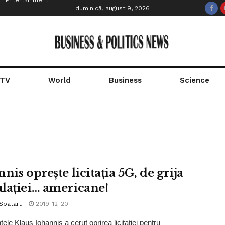
Entertainment
duminică, august 9, 2026
 TV
World
Business
Science
nis oprește licitația 5G, de grija
lației… americane!
 Spataru
2019-12-20
ele Klaus Iohannis a cerut oprirea licitației pentru