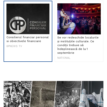
Consilierul financiar personal
Se vor redeschide localurile
si obiectivele financiare
și instituțiile culturale. Ce
condiții trebuie să
BPNEWS TV
îndeplinească de la 1
septembrie
NATIONAL