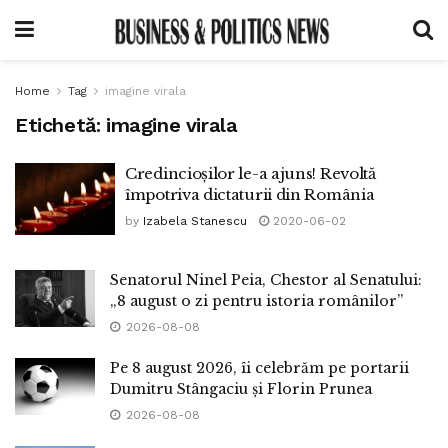
Home
Tag
imagine virala
Etichetă:
imagine virala
Credincioșilor le-a ajuns! Revoltă
împotriva dictaturii din România
by
Izabela Stanescu
2020-06-02
Senatorul Ninel Peia, Chestor al Senatului:
„8 august o zi pentru istoria românilor”
2026-08-08
Pe 8 august 2026, îi celebrăm pe portarii
Dumitru Stângaciu și Florin Prunea
2026-08-08