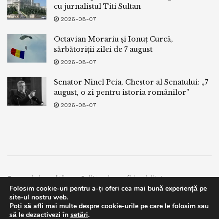
cu jurnalistul Titi Sultan
2026-08-07
Octavian Morariu și Ionuț Curcă,
sărbătoriții zilei de 7 august
2026-08-07
Senator Ninel Peia, Chestor al Senatului: „7
august, o zi pentru istoria românilor”
2026-08-07
Termeni si conditii
Politica de confidentialitate
Folosim cookie-uri pentru a-ți oferi cea mai bună experiență pe
Facebook
Contact
site-ul nostru web.
Poți să afli mai multe despre cookie-urile pe care le folosim sau
© 2019
bpnews
- Business & Politics News
bpnews
.
This website uses GDPR cookies. By continuing to use this
să le dezactivezi în
setări
.