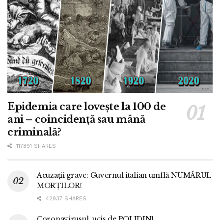
Epidemia care lovește la 100 de
ani – coincidență sau mână
criminală?
117891 SHARES
Acuzații grave: Guvernul italian umflă NUMĂRUL
MORȚILOR!
42937 SHARES
Coronavirusul, ucis de POLIDIN!