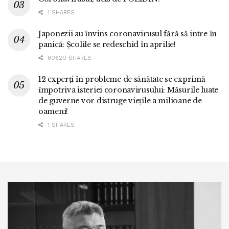
1 SHARES
Japonezii au învins coronavirusul fără să intre în
panică: Școlile se redeschid în aprilie!
80620 SHARES
12 experți în probleme de sănătate se exprimă
împotriva isteriei coronavirusului: Măsurile luate
de guverne vor distruge viețile a milioane de
oameni!
1 SHARES