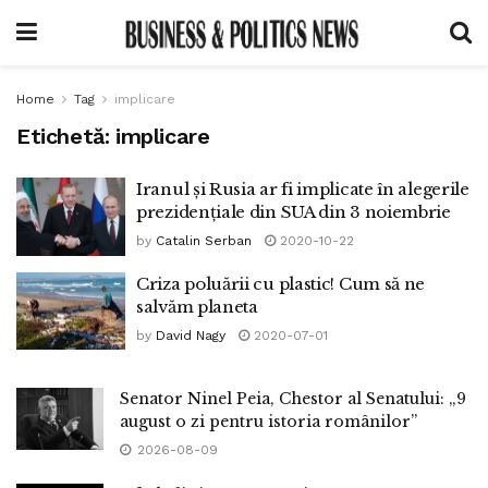
Home
Tag
implicare
Etichetă:
implicare
Iranul și Rusia ar fi implicate în alegerile
prezidențiale din SUA din 3 noiembrie
by
Catalin Serban
2020-10-22
Criza poluării cu plastic! Cum să ne
salvăm planeta
by
David Nagy
2020-07-01
Senator Ninel Peia, Chestor al Senatului: „9
august o zi pentru istoria românilor”
2026-08-09