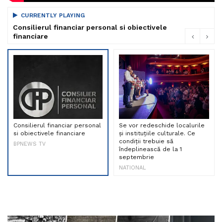
CURRENTLY PLAYING
Consilierul financiar personal si obiectivele
financiare
Consilierul financiar personal
Se vor redeschide localurile
si obiectivele financiare
și instituțiile culturale. Ce
condiții trebuie să
BPNEWS TV
îndeplinească de la 1
septembrie
NATIONAL