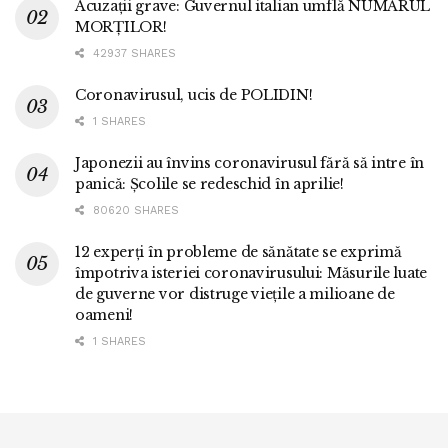
Acuzații grave: Guvernul italian umflă NUMĂRUL
MORȚILOR!
42937 SHARES
Coronavirusul, ucis de POLIDIN!
1 SHARES
Japonezii au învins coronavirusul fără să intre în
panică: Școlile se redeschid în aprilie!
80620 SHARES
12 experți în probleme de sănătate se exprimă
împotriva isteriei coronavirusului: Măsurile luate
de guverne vor distruge viețile a milioane de
oameni!
1 SHARES