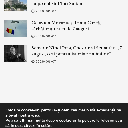
cu jurnalistul Titi Sultan
2026-08-07
Octavian Morariu și Ionuț Curcă,
sărbătoriții zilei de 7 august
2026-08-07
Senator Ninel Peia, Chestor al Senatului: „7
august, o zi pentru istoria românilor”
2026-08-07
Termeni si conditii
Politica de confidentialitate
Folosim cookie-uri pentru a-ți oferi cea mai bună experiență pe
Facebook
Contact
site-ul nostru web.
Poți să afli mai multe despre cookie-urile pe care le folosim sau
© 2019
bpnews
- Business & Politics News
bpnews
.
This website uses GDPR cookies. By continuing to use this
să le dezactivezi în
setări
.