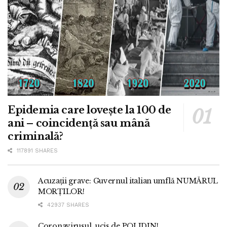
Epidemia care lovește la 100 de
ani – coincidență sau mână
criminală?
117891 SHARES
Acuzații grave: Guvernul italian umflă NUMĂRUL
MORȚILOR!
42937 SHARES
Coronavirusul, ucis de POLIDIN!