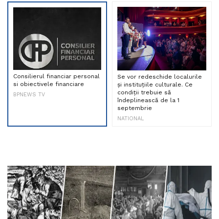
Consilierul financiar personal
Se vor redeschide localurile
si obiectivele financiare
și instituțiile culturale. Ce
condiții trebuie să
BPNEWS TV
îndeplinească de la 1
septembrie
NATIONAL