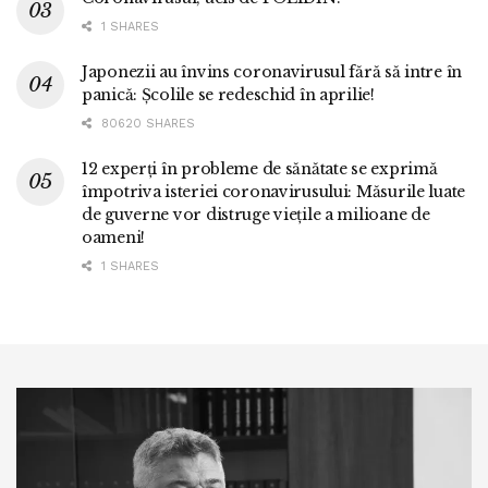
1 SHARES
Japonezii au învins coronavirusul fără să intre în
panică: Școlile se redeschid în aprilie!
80620 SHARES
12 experți în probleme de sănătate se exprimă
împotriva isteriei coronavirusului: Măsurile luate
de guverne vor distruge viețile a milioane de
oameni!
1 SHARES