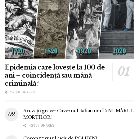
Epidemia care lovește la 100 de
ani – coincidență sau mână
criminală?
117891 SHARES
Acuzații grave: Guvernul italian umflă NUMĂRUL
MORȚILOR!
42937 SHARES
Coronavirusul, ucis de POLIDIN!