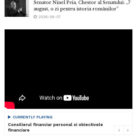
Senator Ninel Peia, Chestor al Senatului: „7
august, o zi pentru istoria românilor”
2026-08-07
CURRENTLY PLAYING
Consilierul financiar personal si obiectivele
financiare