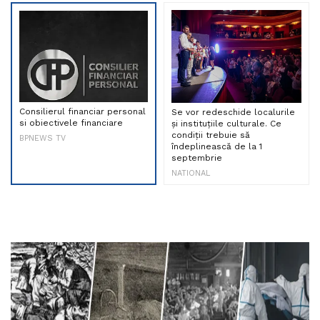
Consilierul financiar personal
Se vor redeschide localurile
si obiectivele financiare
și instituțiile culturale. Ce
condiții trebuie să
BPNEWS TV
îndeplinească de la 1
septembrie
NATIONAL