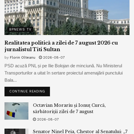
BPNEWS TV
Realitatea politică a zilei de 7 august 2026 cu
jurnalistul Titi Sultan
by
Florin Olteanu
2026-08-07
PSD acuză PNL și pe Ilie Bolojan de minciună. Nu Ministerul
Transporturilor a uitat în sertare proiectul amenajării punctului
Bala...
CONTINUE READING
Octavian Morariu și Ionuț Curcă,
sărbătoriții zilei de 7 august
2026-08-07
Senator Ninel Peia, Chestor al Senatului: „7