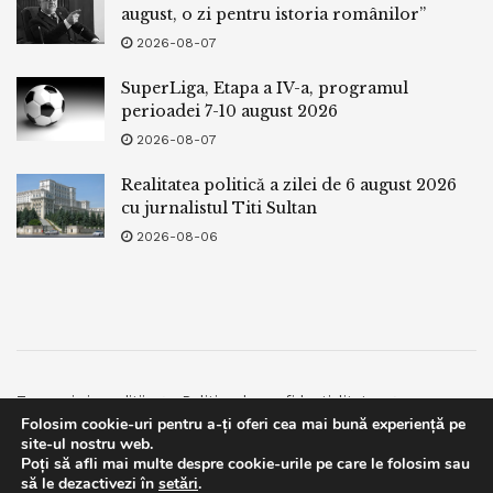
august, o zi pentru istoria românilor”
2026-08-07
SuperLiga, Etapa a IV-a, programul
perioadei 7-10 august 2026
2026-08-07
Realitatea politică a zilei de 6 august 2026
cu jurnalistul Titi Sultan
2026-08-06
Termeni si conditii
Politica de confidentialitate
Folosim cookie-uri pentru a-ți oferi cea mai bună experiență pe
Facebook
Contact
site-ul nostru web.
Poți să afli mai multe despre cookie-urile pe care le folosim sau
© 2019
bpnews
- Business & Politics News
bpnews
.
This website uses GDPR cookies. By continuing to use this
să le dezactivezi în
setări
.