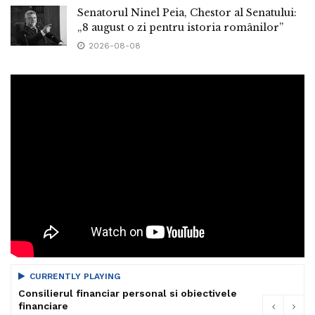
Senatorul Ninel Peia, Chestor al Senatului:
„8 august o zi pentru istoria românilor”
2026-08-08
CURRENTLY PLAYING
Consilierul financiar personal si obiectivele
financiare