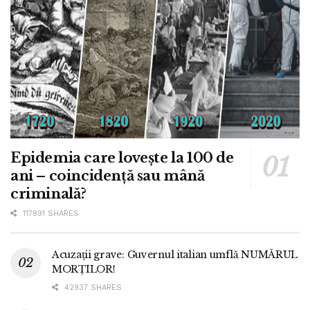
Epidemia care lovește la 100 de
ani – coincidență sau mână
criminală?
117891 SHARES
Acuzații grave: Guvernul italian umflă NUMĂRUL
MORȚILOR!
42937 SHARES