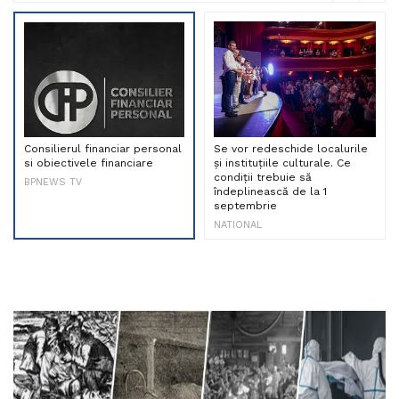
Consilierul financiar personal
Se vor redeschide localurile
si obiectivele financiare
și instituțiile culturale. Ce
condiții trebuie să
BPNEWS TV
îndeplinească de la 1
septembrie
NATIONAL