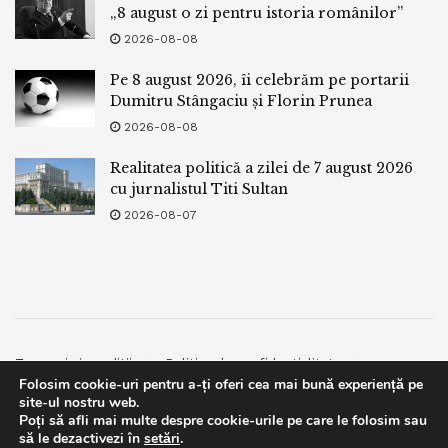
„8 august o zi pentru istoria românilor”
2026-08-08
Pe 8 august 2026, îi celebrăm pe portarii
Dumitru Stângaciu și Florin Prunea
2026-08-08
Realitatea politică a zilei de 7 august 2026
cu jurnalistul Titi Sultan
2026-08-07
Termeni si conditii
Politica de confidentialitate
Folosim cookie-uri pentru a-ți oferi cea mai bună experiență pe
Facebook
Contact
site-ul nostru web.
Poți să afli mai multe despre cookie-urile pe care le folosim sau
© 2019
bpnews
- Business & Politics News
bpnews
.
This website uses GDPR cookies. By continuing to use this
să le dezactivezi în
setări
.