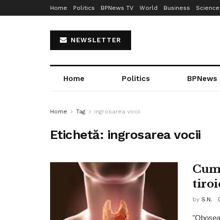
Home
Politics
BPNews TV
World
Business
Science
NEWSLETTER
Home
Politics
BPNews
Home
Tag
ingrosarea vocii
Etichetă:
ingrosarea vocii
Cum 
tiroi
by
S.N.
"Oboseal