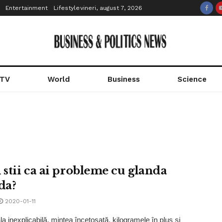
Entertainment
Lifestyle
vineri, august 7, 2026
 TV
World
Business
Science
stii ca ai probleme cu glanda
da?
2020-01-11
a inexplicabilă, mintea înceţoşată, kilogramele în plus şi