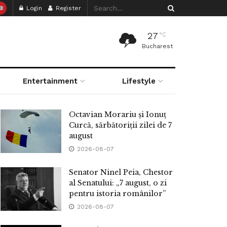
Login
Register
27
°C
Bucharest
Entertainment
Lifestyle
Octavian Morariu și Ionuț
Curcă, sărbătoriții zilei de 7
august
2026-08-07
Senator Ninel Peia, Chestor
al Senatului: „7 august, o zi
pentru istoria românilor”
2026-08-07