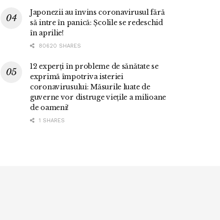
Japonezii au învins coronavirusul fără
să intre în panică: Școlile se redeschid
în aprilie!
80620 SHARES
12 experți în probleme de sănătate se
exprimă împotriva isteriei
coronavirusului: Măsurile luate de
guverne vor distruge viețile a milioane
de oameni!
1 SHARES