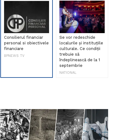
Consilierul financiar
Se vor redeschide
Debut de sen
personal si obiectivele
localurile și instituțiile
muzica româ
financiare
culturale. Ce condiții
Maria Peia r
trebuie să
Internetul la
BPNEWS TV
îndeplinească de la 1
ani!
septembrie
NATIONAL
NATIONAL