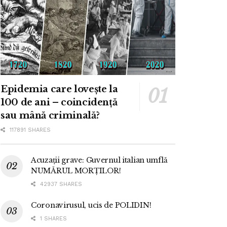
Epidemia care lovește la
100 de ani – coincidență
sau mână criminală?
117891 SHARES
Acuzații grave: Guvernul italian umflă
NUMĂRUL MORȚILOR!
42937 SHARES
Coronavirusul, ucis de POLIDIN!
1 SHARES