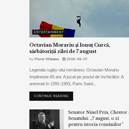
ENTERTAINMENT
Octavian Morariu și Ionuț Curcă,
sărbătoriții zilei de 7 august
by
Florin Olteanu
2026-08-07
Legenda rugby-ului românesc Octavian Morariu
împlinește 65 ani. A jucat pe postul de închizător. A
antrenat în 1991-1993, Paris Saint...
CONTINUE READING
Senator Ninel Peia, Chestor 
Senatului: „7 august, o zi
pentru istoria românilor”