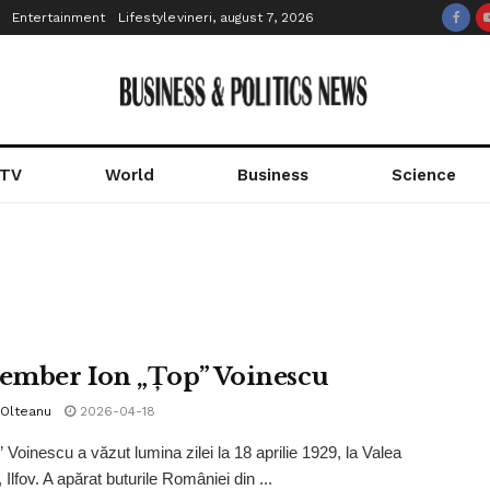
Entertainment
Lifestyle
vineri, august 7, 2026
 TV
World
Business
Science
mber Ion „Țop” Voinescu
 Olteanu
2026-04-18
 Voinescu a văzut lumina zilei la 18 aprilie 1929, la Valea
 Ilfov. A apărat buturile României din ...