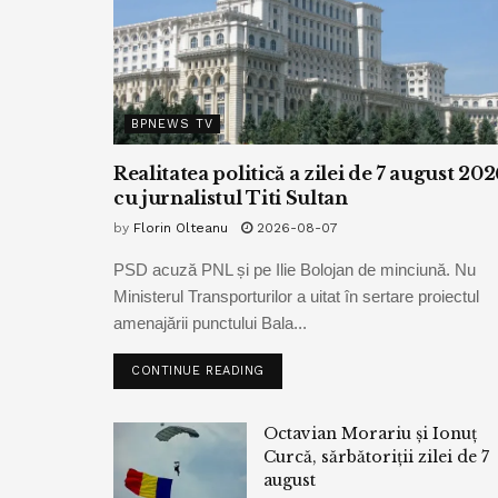
BPNEWS TV
Realitatea politică a zilei de 7 august 202
cu jurnalistul Titi Sultan
by
Florin Olteanu
2026-08-07
PSD acuză PNL și pe Ilie Bolojan de minciună. Nu
Ministerul Transporturilor a uitat în sertare proiectul
amenajării punctului Bala...
CONTINUE READING
Octavian Morariu și Ionuț
Curcă, sărbătoriții zilei de 7
august