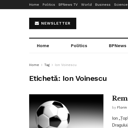
Home
Politics
BPNews TV
World
Business
Science
NEWSLETTER
Home
Politics
BPNews
Home
Tag
Ion Voinescu
Etichetă:
Ion Voinescu
Reme
by
Florin
Ion „Țop”
Dragului,