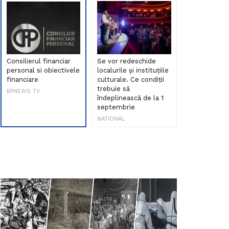
Consilierul financiar
Se vor redeschide
Debut de sen
personal si obiectivele
localurile și instituțiile
muzica româ
financiare
culturale. Ce condiții
Maria Peia r
trebuie să
Internetul la
BPNEWS TV
îndeplinească de la 1
ani!
septembrie
NATIONAL
NATIONAL