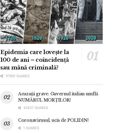
Epidemia care lovește la
100 de ani – coincidență
sau mână criminală?
117891 SHARES
Acuzații grave: Guvernul italian umflă
NUMĂRUL MORȚILOR!
42937 SHARES
Coronavirusul, ucis de POLIDIN!
1 SHARES