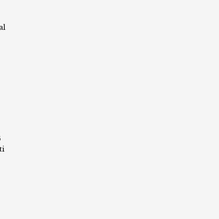
al
6
ti