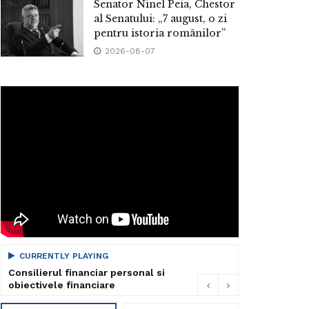
Senator Ninel Peia, Chestor
al Senatului: „7 august, o zi
pentru istoria românilor”
2026-08-07
CURRENTLY PLAYING
Consilierul financiar personal si
obiectivele financiare