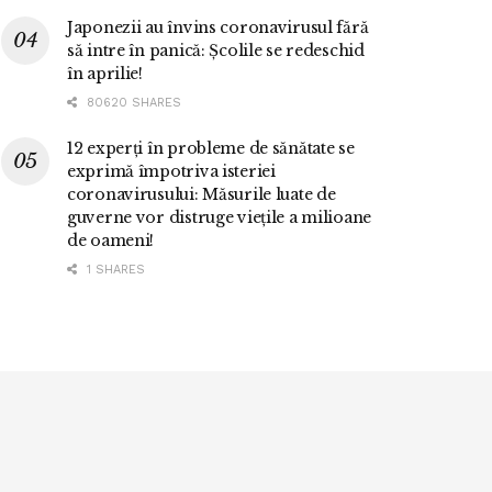
Japonezii au învins coronavirusul fără
să intre în panică: Școlile se redeschid
în aprilie!
80620 SHARES
12 experți în probleme de sănătate se
exprimă împotriva isteriei
coronavirusului: Măsurile luate de
guverne vor distruge viețile a milioane
de oameni!
1 SHARES