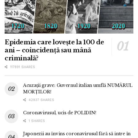
Epidemia care lovește la 100 de
ani – coincidență sau mână
criminală?
117891 SHARES
Acuzații grave: Guvernul italian umflă NUMĂRUL
MORȚILOR!
42937 SHARES
Coronavirusul, ucis de POLIDIN!
1 SHARES
Japonezii au învins coronavirusul fără să intre în