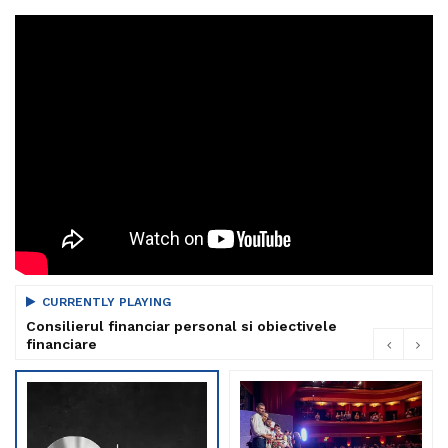
CURRENTLY PLAYING
Consilierul financiar personal si obiectivele
financiare