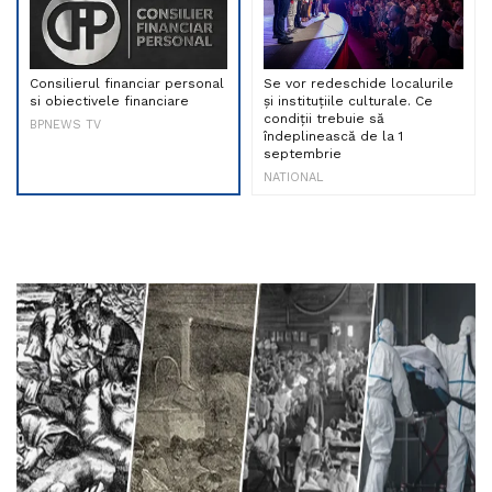
Consilierul financiar personal
Se vor redeschide localurile
si obiectivele financiare
și instituțiile culturale. Ce
condiții trebuie să
BPNEWS TV
îndeplinească de la 1
septembrie
NATIONAL