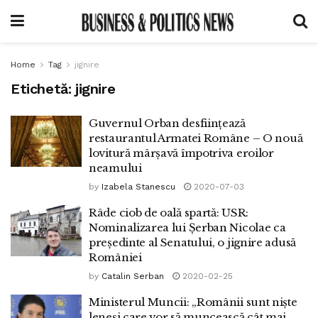
Home
Tag
jignire
Etichetă:
jignire
Guvernul Orban desființează
restaurantul Armatei Române – O nouă
lovitură mârșavă împotriva eroilor
neamului
by
Izabela Stanescu
2020-07-03
Râde ciob de oală spartă: USR:
Nominalizarea lui Șerban Nicolae ca
președinte al Senatului, o jignire adusă
României
by
Catalin Serban
2020-02-25
Ministerul Muncii: „Românii sunt niște
leneși care vor să muncească cât mai