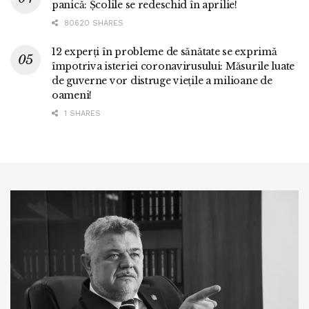
panică: Școlile se redeschid în aprilie!
80620 SHARES
12 experți în probleme de sănătate se exprimă
împotriva isteriei coronavirusului: Măsurile luate
de guverne vor distruge viețile a milioane de
oameni!
1 SHARES