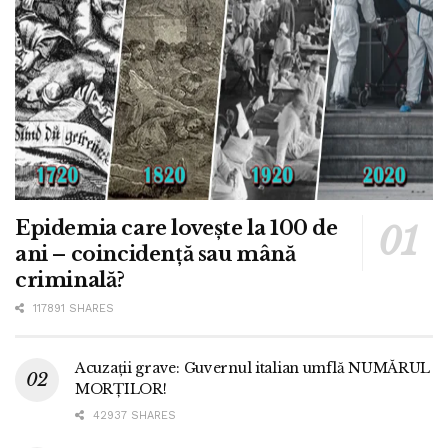
Epidemia care lovește la 100 de
ani – coincidență sau mână
criminală?
117891 SHARES
Acuzații grave: Guvernul italian umflă NUMĂRUL
MORȚILOR!
42937 SHARES