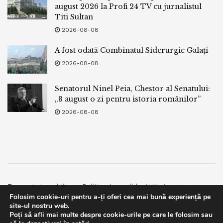
august 2026 la Profi 24 TV cu jurnalistul
Titi Sultan
2026-08-08
A fost odată Combinatul Siderurgic Galați
2026-08-08
Senatorul Ninel Peia, Chestor al Senatului:
„8 august o zi pentru istoria românilor”
2026-08-08
Termeni si conditii
Politica de confidentialitate
Folosim cookie-uri pentru a-ți oferi cea mai bună experiență pe
Facebook
Contact
site-ul nostru web.
Poți să afli mai multe despre cookie-urile pe care le folosim sau
© 2019
bpnews
- Business & Politics News
bpnews
.
This website uses GDPR cookies. By continuing to use this