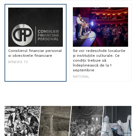
Consilierul financiar personal
Se vor redeschide localurile
si obiectivele financiare
și instituțiile culturale. Ce
condiții trebuie să
BPNEWS TV
îndeplinească de la 1
septembrie
NATIONAL