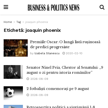
Home
Tag
joaquin phoenix
Etichetă:
joaquin phoenix
Premiile Oscar: O lungă listă rușinoasă
de predici progresiste
by
Izabela Stanescu
2020-02-10
Senator Ninel Peia, Chestor al Senatului: „9
august o zi pentru istoria românilor”
2026-08-09
2 fotbaliști comemorați pe 9 august
2026-08-09
Retrospectiva politică a săptămânii 1-8