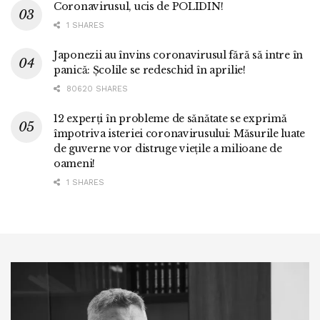
Coronavirusul, ucis de POLIDIN!
1 SHARES
Japonezii au învins coronavirusul fără să intre în
panică: Școlile se redeschid în aprilie!
80620 SHARES
12 experți în probleme de sănătate se exprimă
împotriva isteriei coronavirusului: Măsurile luate
de guverne vor distruge viețile a milioane de
oameni!
1 SHARES