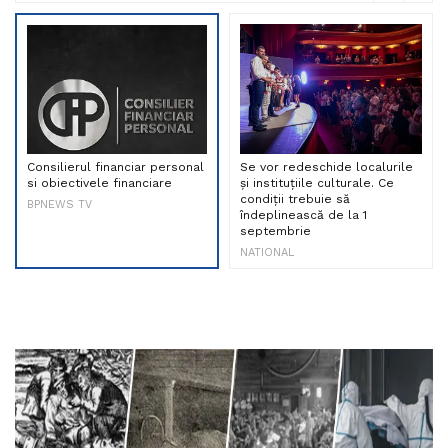
Consilierul financiar personal
Se vor redeschide localurile
si obiectivele financiare
și instituțiile culturale. Ce
condiții trebuie să
BPNEWS TV
îndeplinească de la 1
septembrie
NATIONAL