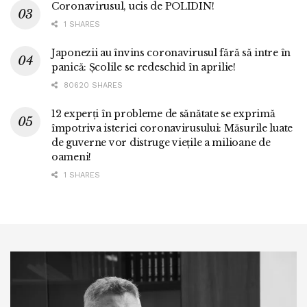
Coronavirusul, ucis de POLIDIN!
1 SHARES
Japonezii au învins coronavirusul fără să intre în
panică: Școlile se redeschid în aprilie!
80620 SHARES
12 experți în probleme de sănătate se exprimă
împotriva isteriei coronavirusului: Măsurile luate
de guverne vor distruge viețile a milioane de
oameni!
1 SHARES