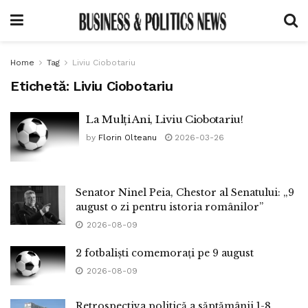
Home
Tag
Liviu Ciobotariu
Etichetă:
Liviu Ciobotariu
La Mulți Ani, Liviu Ciobotariu!
by
Florin Olteanu
2026-03-26
Senator Ninel Peia, Chestor al Senatului: „9
august o zi pentru istoria românilor”
2026-08-09
2 fotbaliști comemorați pe 9 august
2026-08-09
Retrospectiva politică a săptămânii 1-8