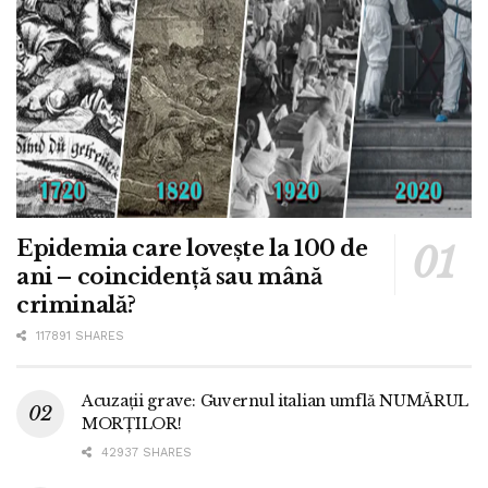
Epidemia care lovește la 100 de
ani – coincidență sau mână
criminală?
117891 SHARES
Acuzații grave: Guvernul italian umflă NUMĂRUL
MORȚILOR!
42937 SHARES