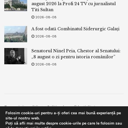
august 2026 la Profi 24 TV cu jurnalistul
Titi Sultan
2026-08-08
A fost odată Combinatul Siderurgic Galați
2026-08-08
Senatorul Ninel Peia, Chestor al Senatului:
„8 august o zi pentru istoria românilor”
2026-08-08
Termeni si conditii
Politica de confidentialitate
Folosim cookie-uri pentru a-ți oferi cea mai bună experiență pe
Facebook
Contact
site-ul nostru web.
Poți să afli mai multe despre cookie-urile pe care le folosim sau
© 2019
bpnews
- Business & Politics News
bpnews
.
This website uses GDPR cookies. By continuing to use this