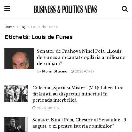
Home
Tag
Louis de Funes
Etichetă:
Louis de Funes
Senator de Prahova Ninel Peia: „Louis
de Funes a încântat copilăria a milioane
de români”
by
Florin Olteanu
2025-01-27
Colecția „Spirit și Mister” (VII): Liberalii și
țărăniștii au disprețuit mineritul în
perioada interbelică
2026-08-06
Senator Ninel Peia, Chestor al Senatului: „6
august, o zi pentru istoria românilor”