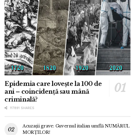
Epidemia care lovește la 100 de
ani – coincidență sau mână
criminală?
117891 SHARES
Acuzații grave: Guvernul italian umflă NUMĂRUL
MORȚILOR!