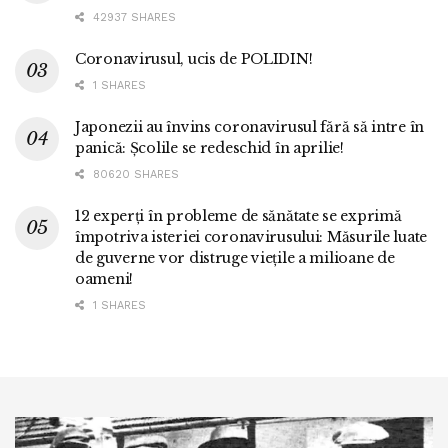
42937 SHARES
Coronavirusul, ucis de POLIDIN!
1 SHARES
Japonezii au învins coronavirusul fără să intre în
panică: Școlile se redeschid în aprilie!
80620 SHARES
12 experți în probleme de sănătate se exprimă
împotriva isteriei coronavirusului: Măsurile luate
de guverne vor distruge viețile a milioane de
oameni!
1 SHARES