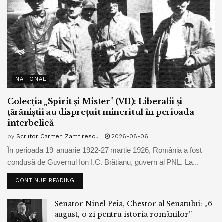
NATIONAL
Colecția „Spirit și Mister” (VII): Liberalii și
țărăniștii au disprețuit mineritul în perioada
interbelică
by
Scriitor Carmen Zamfirescu
2026-08-06
În perioada 19 ianuarie 1922-27 martie 1926, România a fost
condusă de Guvernul Ion I.C. Brătianu, guvern al PNL. La...
CONTINUE READING
Senator Ninel Peia, Chestor al Senatului: „6
august, o zi pentru istoria românilor”