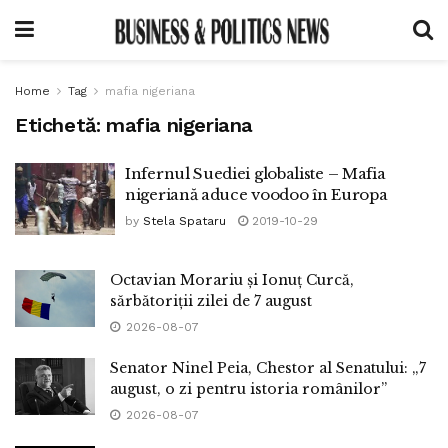
Home
Tag
mafia nigeriana
Etichetă:
mafia nigeriana
Infernul Suediei globaliste – Mafia
nigeriană aduce voodoo în Europa
by
Stela Spataru
2019-10-29
Octavian Morariu și Ionuț Curcă,
sărbătoriții zilei de 7 august
2026-08-07
Senator Ninel Peia, Chestor al Senatului: „7
august, o zi pentru istoria românilor”
2026-08-07