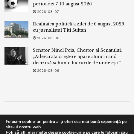
perioadei 7-10 august 2026
2026-08-07
Realitatea politică a zilei de 6 august 2026
cu jurnalistul Titi Sultan
2026-08-06
Senator Ninel Peia, Chestor al Senatului:
„Adevărata creștere apare atunci când
decizi să schimbi lucrurile de unde ești.”
2026-08-06
Termeni si conditii
Politica de confidentialitate
Folosim cookie-uri pentru a-ți oferi cea mai bună experiență pe
Facebook
Contact
site-ul nostru web.
Poți să afli mai multe despre cookie-urile pe care le folosim sau
© 2019
bpnews
- Business & Politics News
bpnews
.