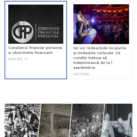
Consilierul financiar personal
Se vor redeschide localurile
si obiectivele financiare
și instituțiile culturale. Ce
condiții trebuie să
BPNEWS TV
îndeplinească de la 1
septembrie
NATIONAL