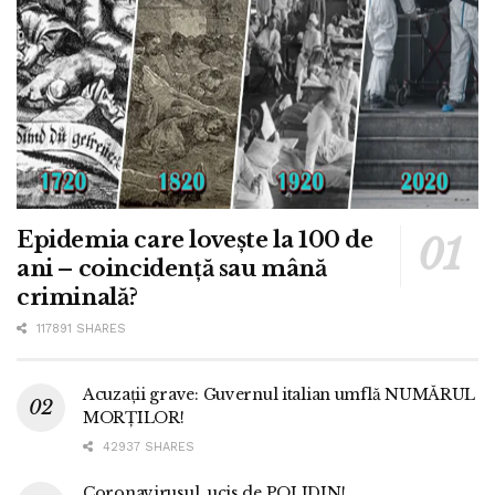
Epidemia care lovește la 100 de
ani – coincidență sau mână
criminală?
117891 SHARES
Acuzații grave: Guvernul italian umflă NUMĂRUL
MORȚILOR!
42937 SHARES
Coronavirusul, ucis de POLIDIN!