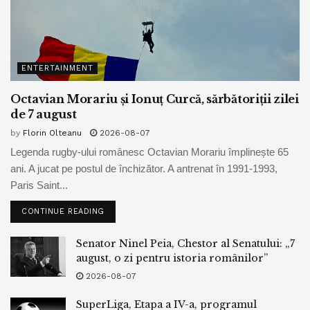
ENTERTAINMENT
Octavian Morariu și Ionuț Curcă, sărbătoriții zilei
de 7 august
by
Florin Olteanu
2026-08-07
Legenda rugby-ului românesc Octavian Morariu împlinește 65
ani. A jucat pe postul de închizător. A antrenat în 1991-1993,
Paris Saint...
CONTINUE READING
Senator Ninel Peia, Chestor al Senatului: „7
august, o zi pentru istoria românilor”
2026-08-07
SuperLiga, Etapa a IV-a, programul