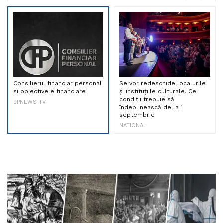
Consilierul financiar personal
Se vor redeschide localurile
si obiectivele financiare
și instituțiile culturale. Ce
condiții trebuie să
BPNEWS TV
îndeplinească de la 1
septembrie
NATIONAL