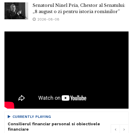
Senatorul Ninel Peia, Chestor al Senatului:
„8 august o zi pentru istoria românilor”
2026-08-08
CURRENTLY PLAYING
Consilierul financiar personal si obiectivele
financiare