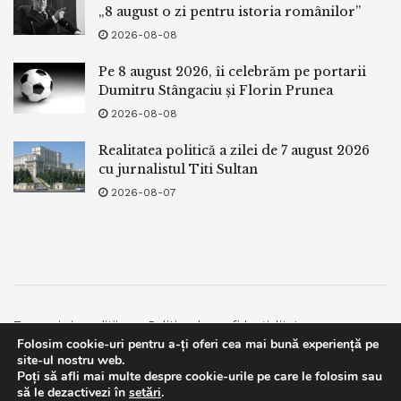
„8 august o zi pentru istoria românilor”
2026-08-08
Pe 8 august 2026, îi celebrăm pe portarii
Dumitru Stângaciu și Florin Prunea
2026-08-08
Realitatea politică a zilei de 7 august 2026
cu jurnalistul Titi Sultan
2026-08-07
Termeni si conditii
Politica de confidentialitate
Folosim cookie-uri pentru a-ți oferi cea mai bună experiență pe
Facebook
Contact
site-ul nostru web.
Poți să afli mai multe despre cookie-urile pe care le folosim sau
© 2019
bpnews
- Business & Politics News
bpnews
.
This website uses GDPR cookies. By continuing to use this
să le dezactivezi în
setări
.