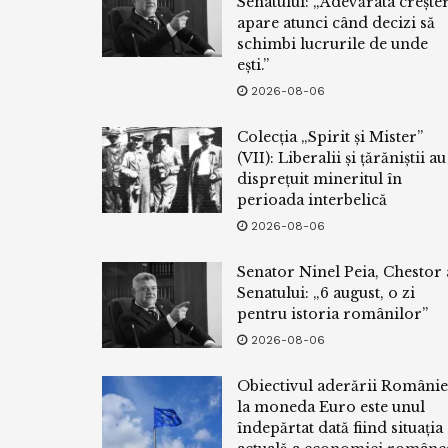
Senatului: „Adevărata crește
apare atunci când decizi să
schimbi lucrurile de unde
ești.”
2026-08-06
Colecția „Spirit și Mister”
(VII): Liberalii și țărăniștii au
disprețuit mineritul în
perioada interbelică
2026-08-06
Senator Ninel Peia, Chestor 
Senatului: „6 august, o zi
pentru istoria românilor”
2026-08-06
Obiectivul aderării Românie
la moneda Euro este unul
îndepărtat dată fiind situația