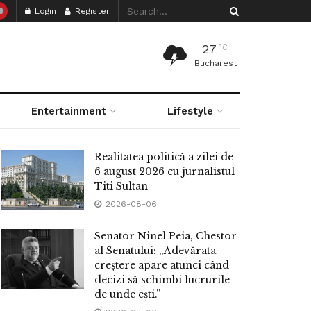
Login
Register
27
°C
Bucharest
Entertainment
Lifestyle
Realitatea politică a zilei de
6 august 2026 cu jurnalistul
Titi Sultan
2026-08-06
Senator Ninel Peia, Chestor
al Senatului: „Adevărata
creștere apare atunci când
decizi să schimbi lucrurile
de unde ești.”