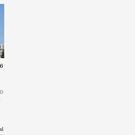
26
SD
.
al