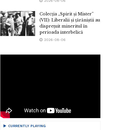
2026-08-06
Colecția „Spirit și Mister”
(VII): Liberalii și țărăniștii au
disprețuit mineritul în
perioada interbelică
2026-08-06
CURRENTLY PLAYING