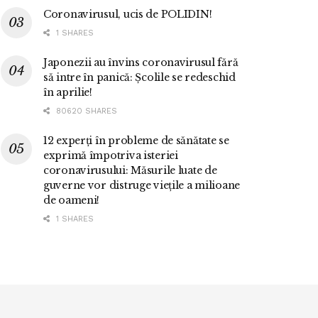
Coronavirusul, ucis de POLIDIN!
1 SHARES
Japonezii au învins coronavirusul fără
să intre în panică: Școlile se redeschid
în aprilie!
80620 SHARES
12 experți în probleme de sănătate se
exprimă împotriva isteriei
coronavirusului: Măsurile luate de
guverne vor distruge viețile a milioane
de oameni!
1 SHARES