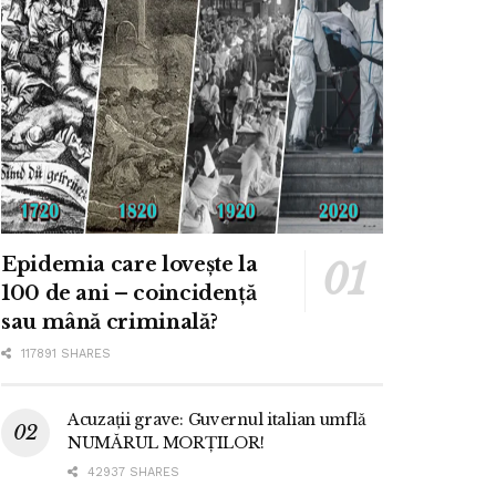
Epidemia care lovește la
100 de ani – coincidență
sau mână criminală?
117891 SHARES
Acuzații grave: Guvernul italian umflă
NUMĂRUL MORȚILOR!
42937 SHARES