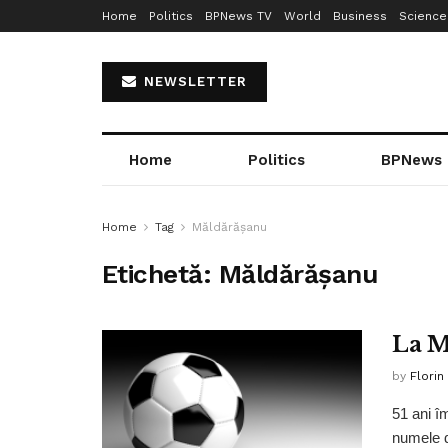
Home
Politics
BPNews TV
World
Business
Science
NEWSLETTER
Home
Politics
BPNews
Home
Tag
Măldărășanu
Etichetă:
Măldărășanu
La M
by
Florin
51 ani î
numele d