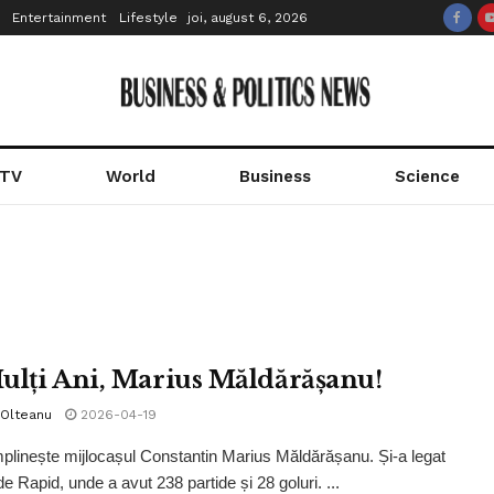
Entertainment
Lifestyle
joi, august 6, 2026
 TV
World
Business
Science
ulți Ani, Marius Măldărășanu!
 Olteanu
2026-04-19
mplinește mijlocașul Constantin Marius Măldărășanu. Și-a legat
e Rapid, unde a avut 238 partide și 28 goluri. ...