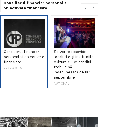
Consilierul financiar personal si
obiectivele financiare
Consilierul financiar
Se vor redeschide
Debut de sen
personal si obiectivele
localurile și instituțiile
muzica româ
financiare
culturale. Ce condiții
Maria Peia r
trebuie să
Internetul la
BPNEWS TV
îndeplinească de la 1
ani!
septembrie
NATIONAL
NATIONAL