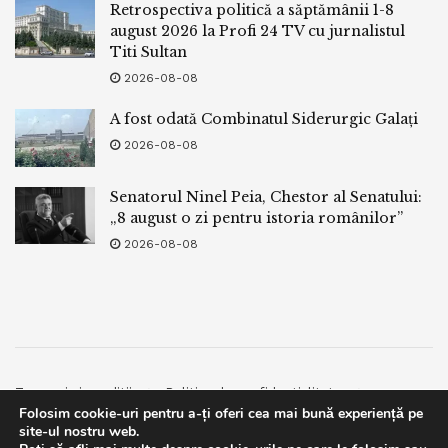
Retrospectiva politică a săptămânii 1-8
august 2026 la Profi 24 TV cu jurnalistul
Titi Sultan
2026-08-08
A fost odată Combinatul Siderurgic Galați
2026-08-08
Senatorul Ninel Peia, Chestor al Senatului:
„8 august o zi pentru istoria românilor”
2026-08-08
Termeni si conditii
Politica de confidentialitate
Folosim cookie-uri pentru a-ți oferi cea mai bună experiență pe
Facebook
Contact
site-ul nostru web.