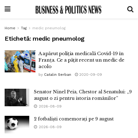
Home
Tag
medic pneumolog
Etichetă:
medic pneumolog
A apărut poliția medicală Covid-19 în
Franța. Ce a pățit recent un medic de
acolo
by
Catalin Serban
2020-09-09
Senator Ninel Peia, Chestor al Senatului: „9
august o zi pentru istoria românilor”
2026-08-09
2 fotbaliști comemorați pe 9 august
2026-08-09