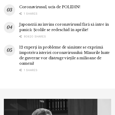
Coronavirusul, ucis de POLIDIN!
1 SHARES
Japonezii au învins coronavirusul fără să intre în
panică: Școlile se redeschid în aprilie!
80620 SHARES
12 experți în probleme de sănătate se exprimă
împotriva isteriei coronavirusului: Măsurile luate
de guverne vor distruge viețile a milioane de
oameni!
1 SHARES