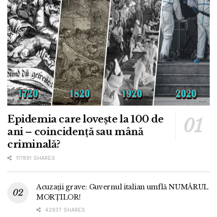
Epidemia care lovește la 100 de
ani – coincidență sau mână
criminală?
117891 SHARES
Acuzații grave: Guvernul italian umflă NUMĂRUL
MORȚILOR!
42937 SHARES