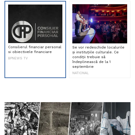
Consilierul financiar personal
Se vor redeschide localurile
si obiectivele financiare
și instituțiile culturale. Ce
condiții trebuie să
BPNEWS TV
îndeplinească de la 1
septembrie
NATIONAL