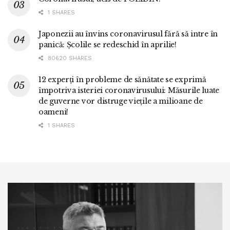
1 SHARES
Japonezii au învins coronavirusul fără să intre în
panică: Școlile se redeschid în aprilie!
80620 SHARES
12 experți în probleme de sănătate se exprimă
împotriva isteriei coronavirusului: Măsurile luate
de guverne vor distruge viețile a milioane de
oameni!
1 SHARES