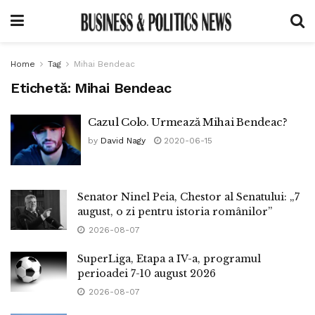
Home
Tag
Mihai Bendeac
Etichetă:
Mihai Bendeac
Cazul Colo. Urmează Mihai Bendeac?
by
David Nagy
2020-06-15
Senator Ninel Peia, Chestor al Senatului: „7
august, o zi pentru istoria românilor”
2026-08-07
SuperLiga, Etapa a IV-a, programul
perioadei 7-10 august 2026
2026-08-07