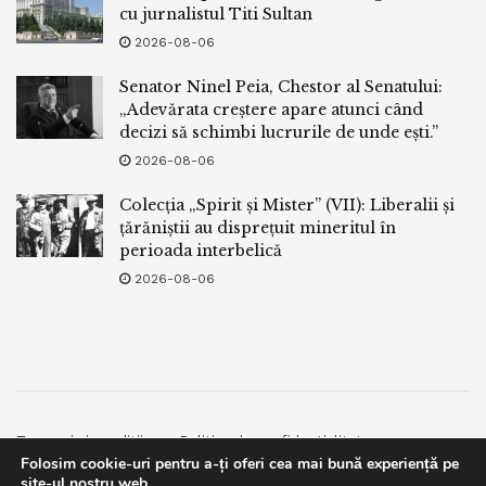
cu jurnalistul Titi Sultan
2026-08-06
Senator Ninel Peia, Chestor al Senatului:
„Adevărata creștere apare atunci când
decizi să schimbi lucrurile de unde ești.”
2026-08-06
Colecția „Spirit și Mister” (VII): Liberalii și
țărăniștii au disprețuit mineritul în
perioada interbelică
2026-08-06
Termeni si conditii
Politica de confidentialitate
Folosim cookie-uri pentru a-ți oferi cea mai bună experiență pe
Facebook
Contact
site-ul nostru web.