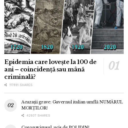
Epidemia care lovește la 100 de
ani – coincidență sau mână
criminală?
117891 SHARES
Acuzații grave: Guvernul italian umflă NUMĂRUL
MORȚILOR!
42937 SHARES
Coronavirusul, ucis de POLIDIN!