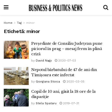
Home
Tag
minor
Etichetă:
minor
Președinte de Consiliu Județean pune
piciorul în prag – mesaj ferm în plină
criză
by
David Nagy
2020-07-03
Nepotul bărbatului de 47 de ani din
Timișoara este infectat
by
Giorgiana Stoica
2020-03-05
Copil de 10 ani, găsit la 18 ore de la
dispariție
by
Stela Spataru
2019-07-31