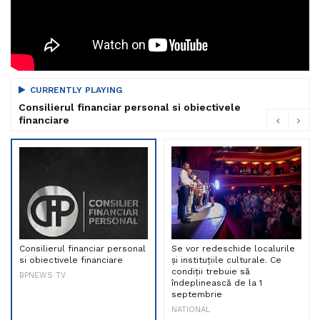
CURRENTLY PLAYING
Consilierul financiar personal si obiectivele
financiare
Consilierul financiar personal
Se vor redeschide localurile
si obiectivele financiare
și instituțiile culturale. Ce
condiții trebuie să
BPNEWS TV
îndeplinească de la 1
septembrie
NATIONAL