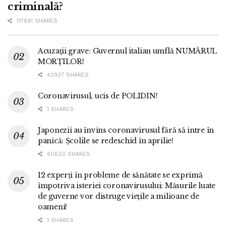
criminală?
117891 SHARES
Acuzații grave: Guvernul italian umflă NUMĂRUL
MORȚILOR!
42937 SHARES
Coronavirusul, ucis de POLIDIN!
1 SHARES
Japonezii au învins coronavirusul fără să intre în
panică: Școlile se redeschid în aprilie!
80620 SHARES
12 experți în probleme de sănătate se exprimă
împotriva isteriei coronavirusului: Măsurile luate
de guverne vor distruge viețile a milioane de
oameni!
1 SHARES