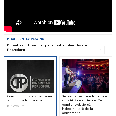
CURRENTLY PLAYING
Consilierul financiar personal si obiectivele
financiare
Consilierul financiar personal
Se vor redeschide localurile
si obiectivele financiare
și instituțiile culturale. Ce
condiții trebuie să
BPNEWS TV
îndeplinească de la 1
septembrie