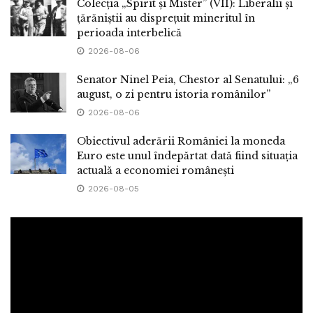
Colecția „Spirit și Mister” (VII): Liberalii și
țărăniștii au disprețuit mineritul în
perioada interbelică
2026-08-06
Senator Ninel Peia, Chestor al Senatului: „6
august, o zi pentru istoria românilor”
2026-08-06
Obiectivul aderării României la moneda
Euro este unul îndepărtat dată fiind situația
actuală a economiei românești
2026-08-05