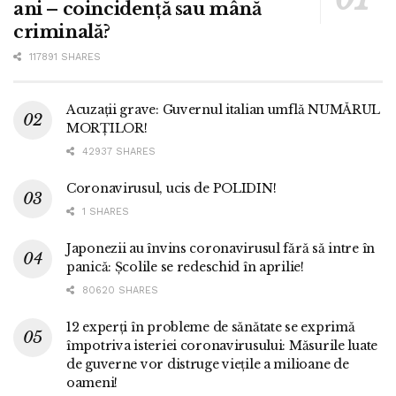
ani – coincidență sau mână
criminală?
117891 SHARES
Acuzații grave: Guvernul italian umflă NUMĂRUL
MORȚILOR!
42937 SHARES
Coronavirusul, ucis de POLIDIN!
1 SHARES
Japonezii au învins coronavirusul fără să intre în
panică: Școlile se redeschid în aprilie!
80620 SHARES
12 experți în probleme de sănătate se exprimă
împotriva isteriei coronavirusului: Măsurile luate
de guverne vor distruge viețile a milioane de
oameni!