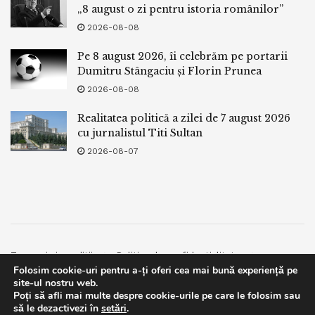
„8 august o zi pentru istoria românilor”
2026-08-08
Pe 8 august 2026, îi celebrăm pe portarii
Dumitru Stângaciu și Florin Prunea
2026-08-08
Realitatea politică a zilei de 7 august 2026
cu jurnalistul Titi Sultan
2026-08-07
Termeni si conditii
Politica de confidentialitate
Folosim cookie-uri pentru a-ți oferi cea mai bună experiență pe
Facebook
Contact
site-ul nostru web.
Poți să afli mai multe despre cookie-urile pe care le folosim sau
© 2019
bpnews
- Business & Politics News
bpnews
.
This website uses GDPR cookies. By continuing to use this
să le dezactivezi în
setări
.