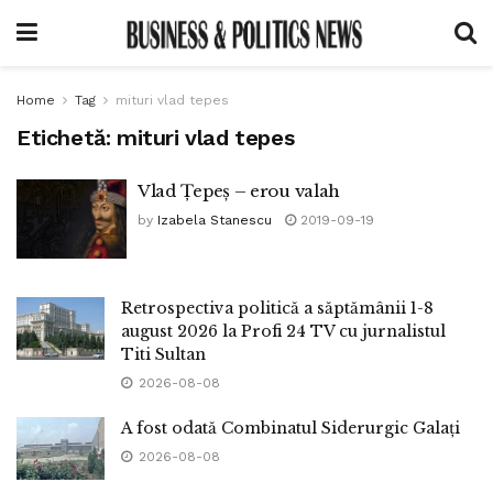
Home
Tag
mituri vlad tepes
Etichetă:
mituri vlad tepes
Vlad Țepeș – erou valah
by
Izabela Stanescu
2019-09-19
Retrospectiva politică a săptămânii 1-8
august 2026 la Profi 24 TV cu jurnalistul
Titi Sultan
2026-08-08
A fost odată Combinatul Siderurgic Galați
2026-08-08