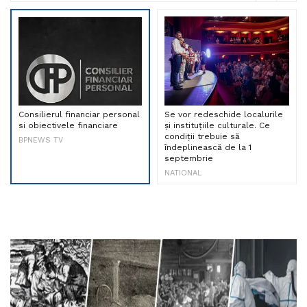
Consilierul financiar personal
Se vor redeschide localurile
si obiectivele financiare
și instituțiile culturale. Ce
condiții trebuie să
BPNEWS TV
îndeplinească de la 1
septembrie
NATIONAL