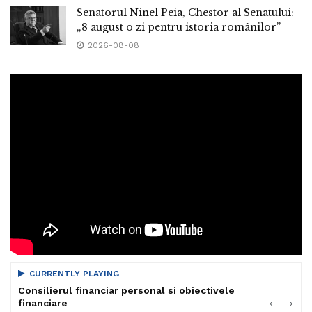
Senatorul Ninel Peia, Chestor al Senatului:
„8 august o zi pentru istoria românilor”
2026-08-08
CURRENTLY PLAYING
Consilierul financiar personal si obiectivele
financiare