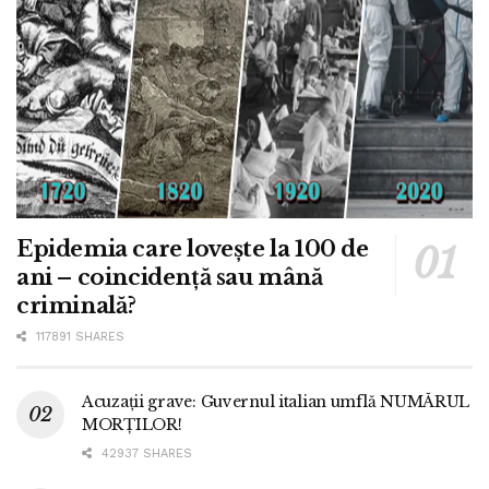
Epidemia care lovește la 100 de
ani – coincidență sau mână
criminală?
117891 SHARES
Acuzații grave: Guvernul italian umflă NUMĂRUL
MORȚILOR!
42937 SHARES