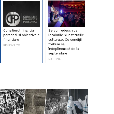
Consilierul financiar
Se vor redeschide
Debut de sen
personal si obiectivele
localurile și instituțiile
muzica româ
financiare
culturale. Ce condiții
Maria Peia r
trebuie să
Internetul la
BPNEWS TV
îndeplinească de la 1
ani!
septembrie
NATIONAL
NATIONAL