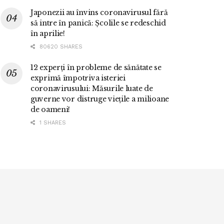
Japonezii au învins coronavirusul fără
să intre în panică: Școlile se redeschid
în aprilie!
80620 SHARES
12 experți în probleme de sănătate se
exprimă împotriva isteriei
coronavirusului: Măsurile luate de
guverne vor distruge viețile a milioane
de oameni!
1 SHARES