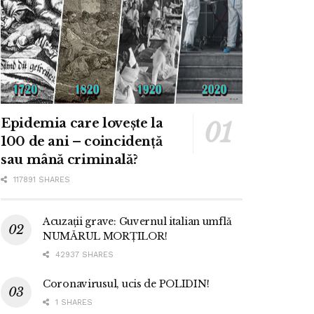
Epidemia care lovește la
100 de ani – coincidență
sau mână criminală?
117891 SHARES
Acuzații grave: Guvernul italian umflă
NUMĂRUL MORȚILOR!
42937 SHARES
Coronavirusul, ucis de POLIDIN!
1 SHARES