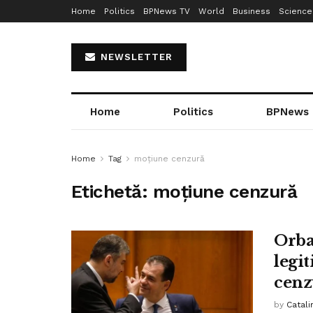
Home
Politics
BPNews TV
World
Business
Science
NEWSLETTER
Home
Politics
BPNews
Home
Tag
moțiune cenzură
Etichetă:
moțiune cenzură
Orba
legi
cenz
by
Catali