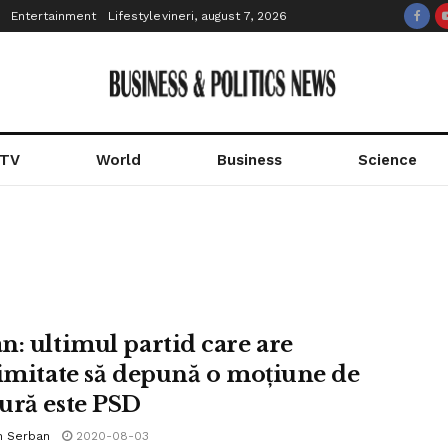
Entertainment
Lifestyle
vineri, august 7, 2026
 TV
World
Business
Science
n: ultimul partid care are
timitate să depună o moțiune de
ură este PSD
n Serban
2020-08-03