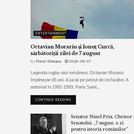
ENTERTAINMENT
Octavian Morariu și Ionuț Curcă,
sărbătoriții zilei de 7 august
by
Florin Olteanu
2026-08-07
Legenda rugby-ului românesc Octavian Morariu
împlinește 65 ani. A jucat pe postul de închizător. A
antrenat în 1991-1993, Paris Saint...
CONTINUE READING
Senator Ninel Peia, Chestor 
Senatului: „7 august, o zi
pentru istoria românilor”