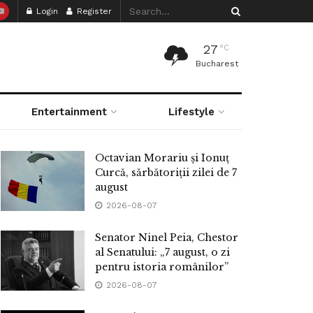
Login
Register
27
°C
Bucharest
Entertainment
Lifestyle
Octavian Morariu și Ionuț
Curcă, sărbătoriții zilei de 7
august
2026-08-07
Senator Ninel Peia, Chestor
al Senatului: „7 august, o zi
pentru istoria românilor”
2026-08-07