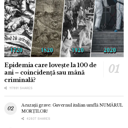
Epidemia care lovește la 100 de
ani – coincidență sau mână
criminală?
117891 SHARES
Acuzații grave: Guvernul italian umflă NUMĂRUL
MORȚILOR!
42937 SHARES