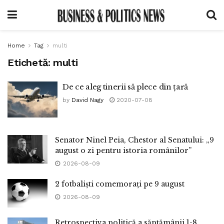
Home
Tag
multi
Etichetă:
multi
De ce aleg tinerii să plece din țară
by
David Nagy
2020-07-08
Senator Ninel Peia, Chestor al Senatului: „9
august o zi pentru istoria românilor”
2026-08-09
2 fotbaliști comemorați pe 9 august
2026-08-09
Retrospectiva politică a săptămânii 1-8