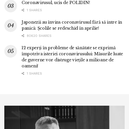
Coronavirusul, ucis de POLIDIN!
1 SHARES
Japonezii au învins coronavirusul fără să intre în
panică: Școlile se redeschid în aprilie!
80620 SHARES
12 experți în probleme de sănătate se exprimă
împotriva isteriei coronavirusului: Măsurile luate
de guverne vor distruge viețile a milioane de
oameni!
1 SHARES