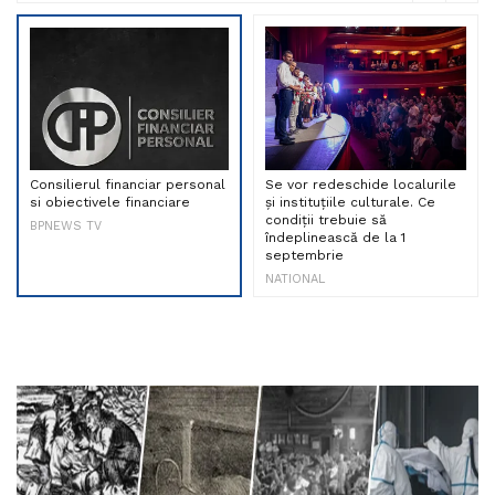
Consilierul financiar personal
Se vor redeschide localurile
si obiectivele financiare
și instituțiile culturale. Ce
condiții trebuie să
BPNEWS TV
îndeplinească de la 1
septembrie
NATIONAL