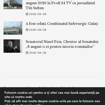
august 2026 la Profi 24 TV cu jurnalistul
Titi Sultan
2026-08-08
A fost odată Combinatul Siderurgic Galați
2026-08-08
Senatorul Ninel Peia, Chestor al Senatului:
„8 august o zi pentru istoria românilor”
2026-08-08
Termeni si conditii
Politica de confidentialitate
Folosim cookie-uri pentru a-ți oferi cea mai bună experiență pe
Facebook
Contact
site-ul nostru web.
Poți să afli mai multe despre cookie-urile pe care le folosim sau
© 2019
bpnews
- Business & Politics News
bpnews
.
This website uses GDPR cookies. By continuing to use this