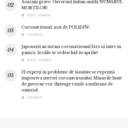
Acuzații grave: Guvernul italian umflă NUMĂRUL
MORȚILOR!
42937 SHARES
Coronavirusul, ucis de POLIDIN!
1 SHARES
Japonezii au învins coronavirusul fără să intre în
panică: Școlile se redeschid în aprilie!
80620 SHARES
12 experți în probleme de sănătate se exprimă
împotriva isteriei coronavirusului: Măsurile luate
de guverne vor distruge viețile a milioane de
oameni!
1 SHARES