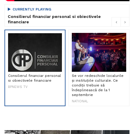
CURRENTLY PLAYING
Consilierul financiar personal si obiectivele
financiare
Consilierul financiar personal
Se vor redeschide localurile
si obiectivele financiare
și instituțiile culturale. Ce
condiții trebuie să
BPNEWS TV
îndeplinească de la 1
septembrie
NATIONAL