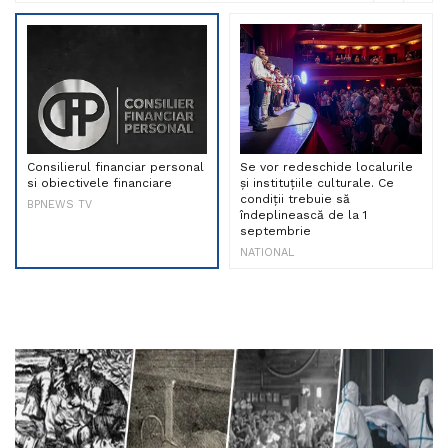
Consilierul financiar personal
Se vor redeschide localurile
si obiectivele financiare
și instituțiile culturale. Ce
condiții trebuie să
BPNEWS TV
îndeplinească de la 1
septembrie
NATIONAL