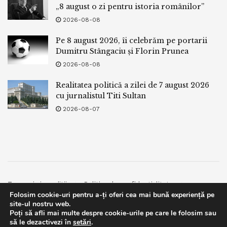
„8 august o zi pentru istoria românilor”
2026-08-08
Pe 8 august 2026, îi celebrăm pe portarii
Dumitru Stângaciu și Florin Prunea
2026-08-08
Realitatea politică a zilei de 7 august 2026
cu jurnalistul Titi Sultan
2026-08-07
Termeni si conditii
Politica de confidentialitate
Folosim cookie-uri pentru a-ți oferi cea mai bună experiență pe
Facebook
Contact
site-ul nostru web.
Poți să afli mai multe despre cookie-urile pe care le folosim sau
© 2019
bpnews
- Business & Politics News
bpnews
.
This website uses GDPR cookies. By continuing to use this
să le dezactivezi în
setări
.