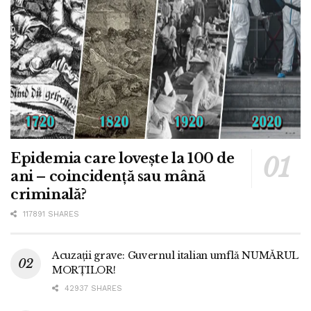
Epidemia care lovește la 100 de
ani – coincidență sau mână
criminală?
117891 SHARES
Acuzații grave: Guvernul italian umflă NUMĂRUL
MORȚILOR!
42937 SHARES