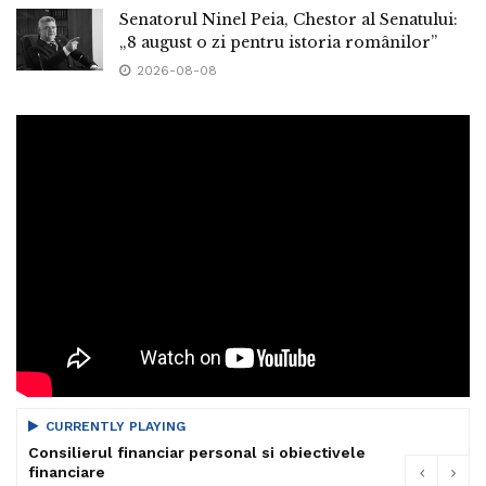
Senatorul Ninel Peia, Chestor al Senatului:
„8 august o zi pentru istoria românilor”
2026-08-08
CURRENTLY PLAYING
Consilierul financiar personal si obiectivele
financiare