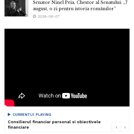
Senator Ninel Peia, Chestor al Senatului: „7
august, o zi pentru istoria românilor”
2026-08-07
CURRENTLY PLAYING
Consilierul financiar personal si obiectivele
financiare