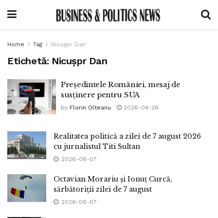
Home
Tag
Nicușpr Dan
Etichetă:
Nicușpr Dan
Președintele României, mesaj de
susținere pentru SUA
by
Florin Olteanu
2026-04-26
Realitatea politică a zilei de 7 august 2026
cu jurnalistul Titi Sultan
2026-08-07
Octavian Morariu și Ionuț Curcă,
sărbătoriții zilei de 7 august
2026-08-07