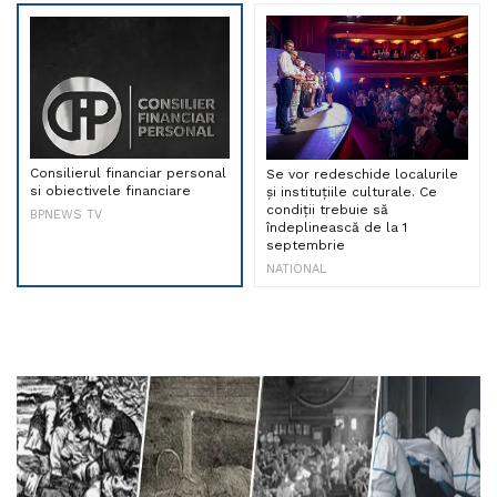
Consilierul financiar personal
Se vor redeschide localurile
si obiectivele financiare
și instituțiile culturale. Ce
condiții trebuie să
BPNEWS TV
îndeplinească de la 1
septembrie
NATIONAL