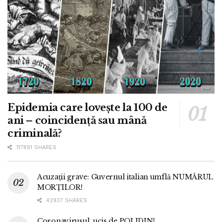
Epidemia care lovește la 100 de
ani – coincidență sau mână
criminală?
117891 SHARES
Acuzații grave: Guvernul italian umflă NUMĂRUL
MORȚILOR!
42937 SHARES
Coronavirusul, ucis de POLIDIN!