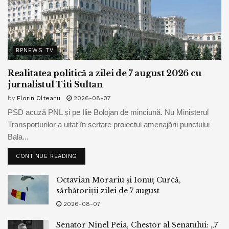
BPNEWS TV
Realitatea politică a zilei de 7 august 2026 cu
jurnalistul Titi Sultan
by
Florin Olteanu
2026-08-07
PSD acuză PNL și pe Ilie Bolojan de minciună. Nu Ministerul
Transporturilor a uitat în sertare proiectul amenajării punctului
Bala...
CONTINUE READING
Octavian Morariu și Ionuț Curcă,
sărbătoriții zilei de 7 august
2026-08-07
Senator Ninel Peia, Chestor al Senatului: „7