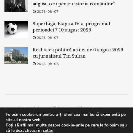
august, o zi pentru istoria românilor”
2026-08-07
SuperLiga, Etapa a IV-a, programul
perioadei 7-10 august 2026
2026-08-07
Realitatea politică a zilei de 6 august 2026
cu jurnalistul Titi Sultan
2026-08-06
Termeni si conditii
Politica de confidentialitate
Folosim cookie-uri pentru a-ți oferi cea mai bună experiență pe
Facebook
Contact
site-ul nostru web.
Poți să afli mai multe despre cookie-urile pe care le folosim sau
© 2019
bpnews
- Business & Politics News
bpnews
.
This website uses GDPR cookies. By continuing to use this
să le dezactivezi în
setări
.