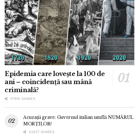
Epidemia care lovește la 100 de
ani – coincidență sau mână
criminală?
117891 SHARES
Acuzații grave: Guvernul italian umflă NUMĂRUL
MORȚILOR!
42937 SHARES