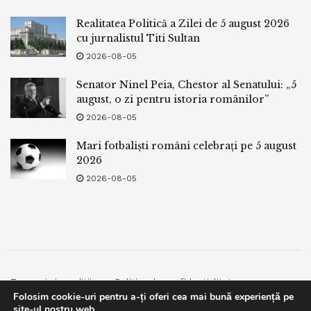
Realitatea Politică a Zilei de 5 august 2026
cu jurnalistul Titi Sultan
2026-08-05
Senator Ninel Peia, Chestor al Senatului: „5
august, o zi pentru istoria românilor”
2026-08-05
Mari fotbaliști români celebrați pe 5 august
2026
2026-08-05
Termeni si conditii
Politica de confidentialitate
Folosim cookie-uri pentru a-ți oferi cea mai bună experiență pe
Facebook
Contact
site-ul nostru web.