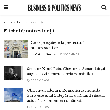
Home
Tag
noi restricții
Etichetă:
noi restricții
Ce se pregătește la prefectură
bucureștenilor
by
Catalin Serban
2020-11-02
Senator Ninel Peia, Chestor al Senatului: „6
august, o zi pentru istoria românilor”
2026-08-06
Obiectivul aderării României la moneda
Euro este unul îndepărtat dată fiind situația
actuală a economiei românești
2026-08-05