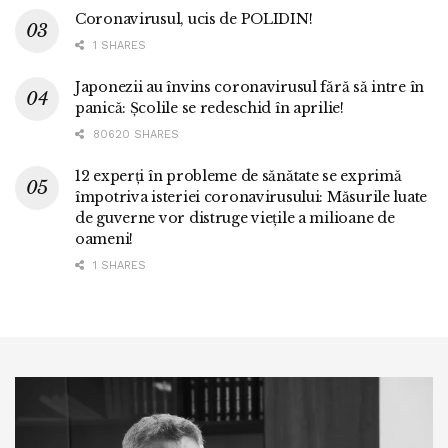
Coronavirusul, ucis de POLIDIN!
1 SHARES
Japonezii au învins coronavirusul fără să intre în
panică: Școlile se redeschid în aprilie!
80620 SHARES
12 experți în probleme de sănătate se exprimă
împotriva isteriei coronavirusului: Măsurile luate
de guverne vor distruge viețile a milioane de
oameni!
1 SHARES