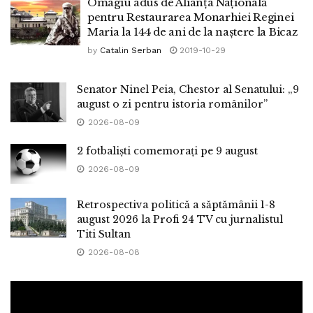
Omagiu adus de Alianța Națională
pentru Restaurarea Monarhiei Reginei
Maria la 144 de ani de la naștere la Bicaz
by
Catalin Serban
2019-10-29
Senator Ninel Peia, Chestor al Senatului: „9
august o zi pentru istoria românilor”
2026-08-09
2 fotbaliști comemorați pe 9 august
2026-08-09
Retrospectiva politică a săptămânii 1-8
august 2026 la Profi 24 TV cu jurnalistul
Titi Sultan
2026-08-08