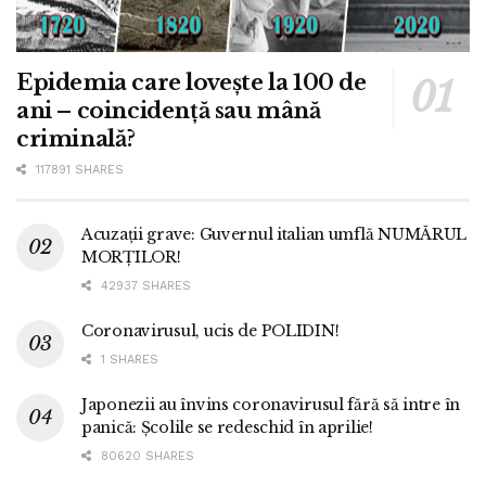
Epidemia care lovește la 100 de
ani – coincidență sau mână
criminală?
117891 SHARES
Acuzații grave: Guvernul italian umflă NUMĂRUL
MORȚILOR!
42937 SHARES
Coronavirusul, ucis de POLIDIN!
1 SHARES
Japonezii au învins coronavirusul fără să intre în
panică: Școlile se redeschid în aprilie!
80620 SHARES