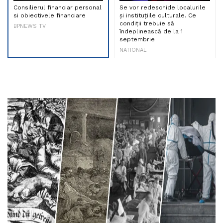
Consilierul financiar personal
Se vor redeschide localurile
si obiectivele financiare
și instituțiile culturale. Ce
condiții trebuie să
BPNEWS TV
îndeplinească de la 1
septembrie
NATIONAL