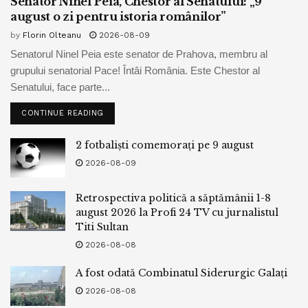
Senator Ninel Peia, Chestor al Senatului: „9
august o zi pentru istoria românilor”
by
Florin Olteanu
2026-08-09
Senatorul Ninel Peia este senator de Prahova, membru al
grupului senatorial Pace! Întâi România. Este Chestor al
Senatului, face parte...
CONTINUE READING
2 fotbaliști comemorați pe 9 august
2026-08-09
Retrospectiva politică a săptămânii 1-8
august 2026 la Profi 24 TV cu jurnalistul
Titi Sultan
2026-08-08
A fost odată Combinatul Siderurgic Galați
2026-08-08