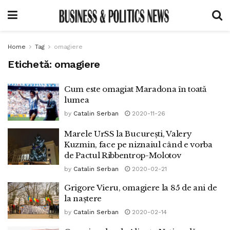
Home
Tag
omagiere
Etichetă:
omagiere
Cum este omagiat Maradona în toată
lumea
by
Catalin Serban
2020-11-26
Marele UrSS la București, Valery
Kuzmin, face pe niznaiul când e vorba
de Pactul Ribbentrop-Molotov
by
Catalin Serban
2020-02-21
Grigore Vieru, omagiere la 85 de ani de
la naștere
by
Catalin Serban
2020-02-14