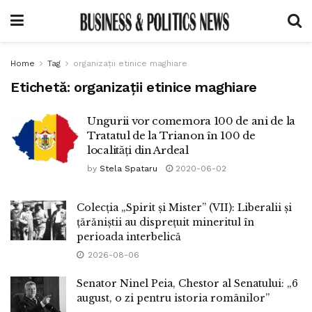
Home
Tag
organizații etinice maghiare
Etichetă:
organizații etinice maghiare
Ungurii vor comemora 100 de ani de la
Tratatul de la Trianon în 100 de
localități din Ardeal
by
Stela Spataru
2020-06-02
Colecția „Spirit și Mister” (VII): Liberalii și
țărăniștii au disprețuit mineritul în
perioada interbelică
2026-08-06
Senator Ninel Peia, Chestor al Senatului: „6
august, o zi pentru istoria românilor”