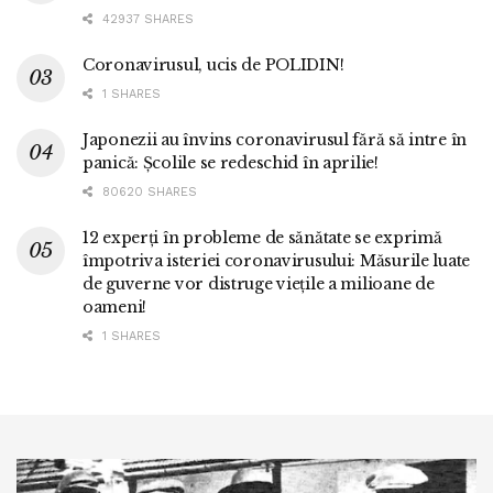
42937 SHARES
Coronavirusul, ucis de POLIDIN!
1 SHARES
Japonezii au învins coronavirusul fără să intre în
panică: Școlile se redeschid în aprilie!
80620 SHARES
12 experți în probleme de sănătate se exprimă
împotriva isteriei coronavirusului: Măsurile luate
de guverne vor distruge viețile a milioane de
oameni!
1 SHARES