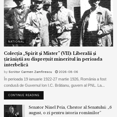
NATIONAL
Colecția „Spirit și Mister” (VII): Liberalii și
țărăniștii au disprețuit mineritul în perioada
interbelică
by
Scriitor Carmen Zamfirescu
2026-08-06
În perioada 19 ianuarie 1922-27 martie 1926, România a fost
condusă de Guvernul Ion I.C. Brătianu, guvern al PNL. La...
CONTINUE READING
Senator Ninel Peia, Chestor al Senatului: „6
august, o zi pentru istoria românilor”