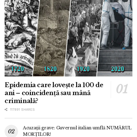
Epidemia care lovește la 100 de
ani – coincidență sau mână
criminală?
117891 SHARES
Acuzații grave: Guvernul italian umflă NUMĂRUL
MORȚILOR!