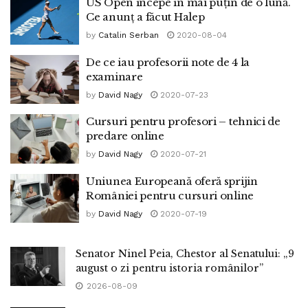
US Open începe în mai puțin de o lună.
Ce anunț a făcut Halep
by
Catalin Serban
2020-08-04
De ce iau profesorii note de 4 la
examinare
by
David Nagy
2020-07-23
Cursuri pentru profesori – tehnici de
predare online
by
David Nagy
2020-07-21
Uniunea Europeană oferă sprijin
României pentru cursuri online
by
David Nagy
2020-07-19
Senator Ninel Peia, Chestor al Senatului: „9
august o zi pentru istoria românilor”
2026-08-09