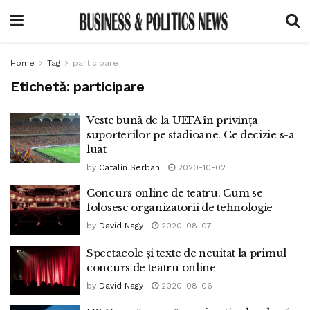
Home
Tag
participare
Etichetă:
participare
Veste bună de la UEFA în privința
suporterilor pe stadioane. Ce decizie s-a
luat
by
Catalin Serban
2020-10-02
Concurs online de teatru. Cum se
folosesc organizatorii de tehnologie
by
David Nagy
2020-08-07
Spectacole și texte de neuitat la primul
concurs de teatru online
by
David Nagy
2020-08-06