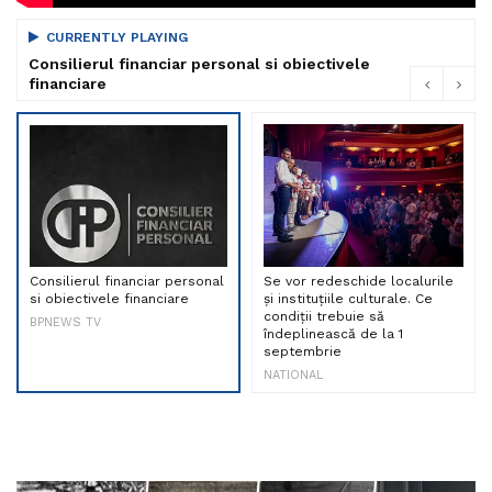
CURRENTLY PLAYING
Consilierul financiar personal si obiectivele
financiare
Consilierul financiar personal
Se vor redeschide localurile
si obiectivele financiare
și instituțiile culturale. Ce
condiții trebuie să
BPNEWS TV
îndeplinească de la 1
septembrie
NATIONAL