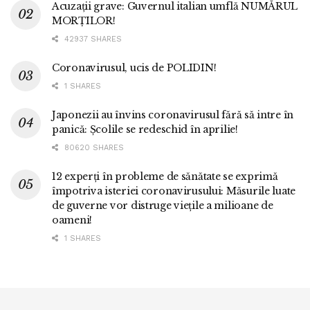
Acuzații grave: Guvernul italian umflă NUMĂRUL
MORȚILOR!
42937 SHARES
Coronavirusul, ucis de POLIDIN!
1 SHARES
Japonezii au învins coronavirusul fără să intre în
panică: Școlile se redeschid în aprilie!
80620 SHARES
12 experți în probleme de sănătate se exprimă
împotriva isteriei coronavirusului: Măsurile luate
de guverne vor distruge viețile a milioane de
oameni!
1 SHARES