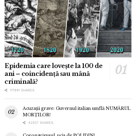
Epidemia care lovește la 100 de
ani – coincidență sau mână
criminală?
117891 SHARES
Acuzații grave: Guvernul italian umflă NUMĂRUL
MORȚILOR!
42937 SHARES
Coronavirusul, ucis de POLIDIN!