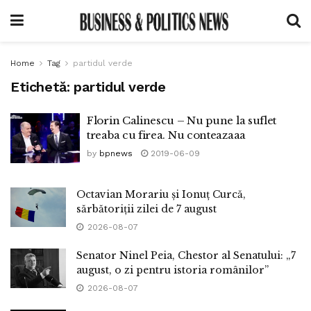
Home
Tag
partidul verde
Etichetă:
partidul verde
Florin Calinescu – Nu pune la suflet
treaba cu firea. Nu conteazaaa
by
bpnews
2019-06-09
Octavian Morariu și Ionuț Curcă,
sărbătoriții zilei de 7 august
2026-08-07
Senator Ninel Peia, Chestor al Senatului: „7
august, o zi pentru istoria românilor”
2026-08-07