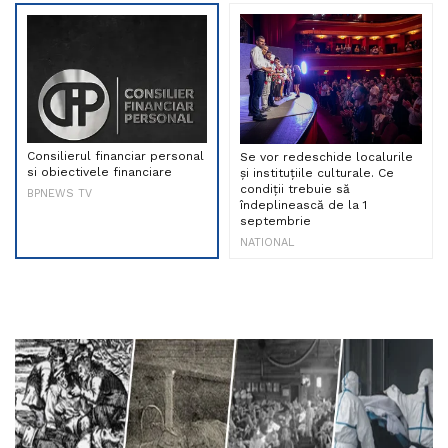
Consilierul financiar personal
Se vor redeschide localurile
si obiectivele financiare
și instituțiile culturale. Ce
condiții trebuie să
BPNEWS TV
îndeplinească de la 1
septembrie
NATIONAL