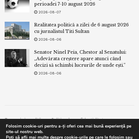
perioadei 7-10 august 2026
2026-08-07
Realitatea politică a zilei de 6 august 2026
cu jurnalistul Titi Sultan
2026-08-06
Senator Ninel Peia, Chestor al Senatului:
„Adevărata creștere apare atunci când
decizi să schimbi lucrurile de unde ești.”
2026-08-06
Termeni si conditii
Politica de confidentialitate
Folosim cookie-uri pentru a-ți oferi cea mai bună experiență pe
Facebook
Contact
site-ul nostru web.
Poți să afli mai multe despre cookie-urile pe care le folosim sau
© 2019
bpnews
- Business & Politics News
bpnews
.