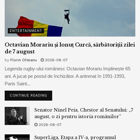
ENTERTAINMENT
Octavian Morariu și Ionuț Curcă, sărbătoriții zilei
de 7 august
by
Florin Olteanu
2026-08-07
Legenda rugby-ului românesc Octavian Morariu împlinește 65
ani. A jucat pe postul de închizător. A antrenat în 1991-1993,
Paris Saint...
CONTINUE READING
Senator Ninel Peia, Chestor al Senatului: „7
august, o zi pentru istoria românilor”
2026-08-07
SuperLiga, Etapa a IV-a, programul