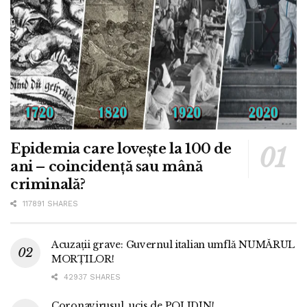
Epidemia care lovește la 100 de
ani – coincidență sau mână
criminală?
117891 SHARES
Acuzații grave: Guvernul italian umflă NUMĂRUL
MORȚILOR!
42937 SHARES
Coronavirusul, ucis de POLIDIN!