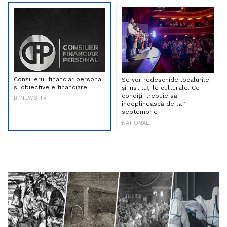
Consilierul financiar personal
Se vor redeschide localurile
si obiectivele financiare
și instituțiile culturale. Ce
condiții trebuie să
BPNEWS TV
îndeplinească de la 1
septembrie
NATIONAL