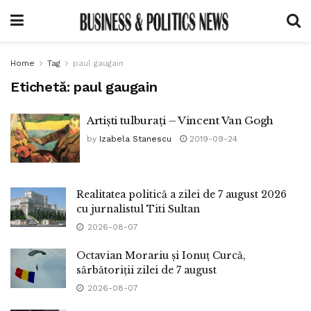
Home
Tag
paul gaugain
Etichetă:
paul gaugain
Artiști tulburați – Vincent Van Gogh
by
Izabela Stanescu
2019-09-24
Realitatea politică a zilei de 7 august 2026
cu jurnalistul Titi Sultan
2026-08-07
Octavian Morariu și Ionuț Curcă,
sărbătoriții zilei de 7 august
2026-08-07