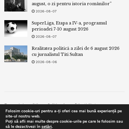
august, o zi pentru istoria românilor”
2026-08-07
SuperLiga, Etapa a IV-a, programul
perioadei 7-10 august 2026
2026-08-07
Realitatea politică a zilei de 6 august 2026
cu jurnalistul Titi Sultan
2026-08-06
Termeni si conditii
Politica de confidentialitate
Folosim cookie-uri pentru a-ți oferi cea mai bună experiență pe
Facebook
Contact
site-ul nostru web.
Poți să afli mai multe despre cookie-urile pe care le folosim sau
© 2019
bpnews
- Business & Politics News
bpnews
.
This website uses GDPR cookies. By continuing to use this
să le dezactivezi în
setări
.