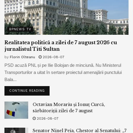
BPNEWS TV
Realitatea politică a zilei de 7 august 2026 cu
jurnalistul Titi Sultan
by
Florin Olteanu
2026-08-07
PSD acuză PNL și pe Ilie Bolojan de minciună. Nu Ministerul
Transporturilor a uitat în sertare proiectul amenajării punctului
Bala...
CONTINUE READING
Octavian Morariu și Ionuț Curcă,
sărbătoriții zilei de 7 august
2026-08-07
Senator Ninel Peia, Chestor al Senatului: „7