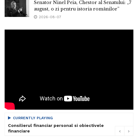
Senator Ninel Peia, Chestor al Senatului: „7
august, o zi pentru istoria românilor”
2026-08-07
CURRENTLY PLAYING
Consilierul financiar personal si obiectivele
financiare