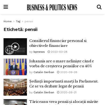
Home
Tag
pensii
Etichetă:
pensii
Consilierul financiar personal si
obiectivele financiare
by
bpnews
2023-03-28
Iohannis are o mare neliniște când e
vorba de creșterea pensiilor cu 40%
by
Catalin Serban
2020-09-28
Ședință importantă marți la Parlament.
Ce se va dezbate legat de pensii
by
Catalin Serban
2020-09-21
Tăriceanu vrea pensii și alocații mărite