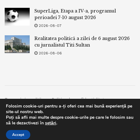
SuperLiga, Etapa a IV-a, programul
perioadei 7-10 august 2026
2026-08-07
Realitatea politică a zilei de 6 august 2026
cu jurnalistul Titi Sultan
2026-08-06
Termeni si conditii
Politica de confidentialitate
Folosim cookie-uri pentru a-ți oferi cea mai bună experiență pe
Facebook
Contact
site-ul nostru web.
Poți să afli mai multe despre cookie-urile pe care le folosim sau
© 2019
bpnews
- Business & Politics News
bpnews
.
This website uses GDPR cookies. By continuing to use this
să le dezactivezi în
setări
.
website you are giving consent to cookies being used. Visit our
Accept
Privacy and Cookie Policy
.
I Agree