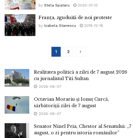
by
Stela Spataru
2020-01-13
Franța, zguduită de noi proteste
by
Izabela Stanescu
2019-12-16
1
2
Realitatea politică a zilei de 7 august 2026
cu jurnalistul Titi Sultan
2026-08-07
Octavian Morariu și Ionuț Curcă,
sărbătoriții zilei de 7 august
2026-08-07
Senator Ninel Peia, Chestor al Senatului: „7
august, o zi pentru istoria românilor”