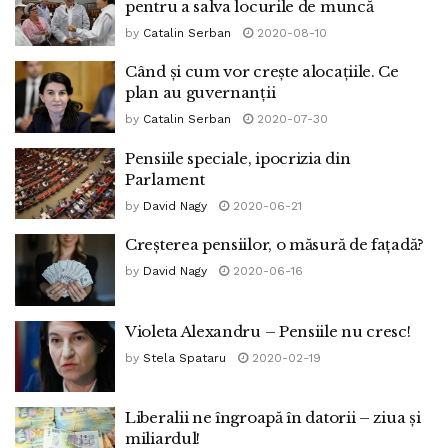
pentru a salva locurile de muncă
by
Catalin Serban
2020-08-10
Când și cum vor crește alocațiile. Ce
plan au guvernanții
by
Catalin Serban
2020-07-30
Pensiile speciale, ipocrizia din
Parlament
by
David Nagy
2020-06-21
Creșterea pensiilor, o măsură de fațadă?
by
David Nagy
2020-06-16
Violeta Alexandru – Pensiile nu cresc!
by
Stela Spataru
2020-02-19
Liberalii ne îngroapă în datorii – ziua și
miliardul!