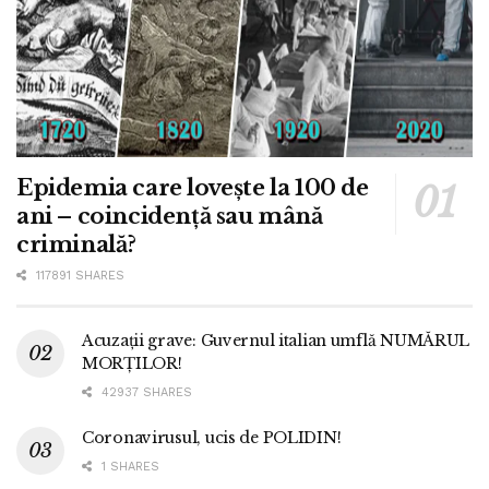
Epidemia care lovește la 100 de
ani – coincidență sau mână
criminală?
117891 SHARES
Acuzații grave: Guvernul italian umflă NUMĂRUL
MORȚILOR!
42937 SHARES
Coronavirusul, ucis de POLIDIN!
1 SHARES