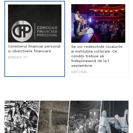
Consilierul financiar personal
Se vor redeschide localurile
si obiectivele financiare
și instituțiile culturale. Ce
condiții trebuie să
BPNEWS TV
îndeplinească de la 1
septembrie
NATIONAL