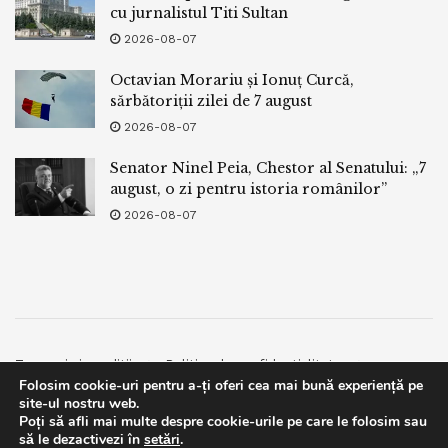
cu jurnalistul Titi Sultan
2026-08-07
Octavian Morariu și Ionuț Curcă,
sărbătoriții zilei de 7 august
2026-08-07
Senator Ninel Peia, Chestor al Senatului: „7
august, o zi pentru istoria românilor”
2026-08-07
Termeni si conditii
Politica de confidentialitate
Folosim cookie-uri pentru a-ți oferi cea mai bună experiență pe
Facebook
Contact
site-ul nostru web.
Poți să afli mai multe despre cookie-urile pe care le folosim sau
© 2019
bpnews
- Business & Politics News
bpnews
.
This website uses GDPR cookies. By continuing to use this
să le dezactivezi în
setări
.