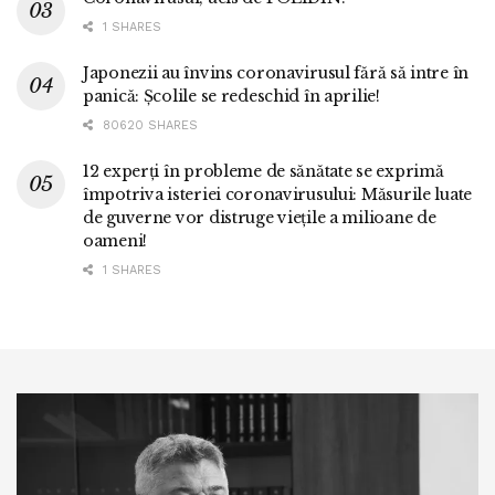
1 SHARES
Japonezii au învins coronavirusul fără să intre în
panică: Școlile se redeschid în aprilie!
80620 SHARES
12 experți în probleme de sănătate se exprimă
împotriva isteriei coronavirusului: Măsurile luate
de guverne vor distruge viețile a milioane de
oameni!
1 SHARES