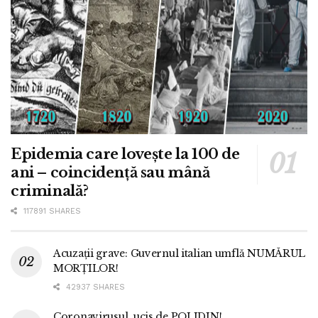
Epidemia care lovește la 100 de
ani – coincidență sau mână
criminală?
117891 SHARES
Acuzații grave: Guvernul italian umflă NUMĂRUL
MORȚILOR!
42937 SHARES
Coronavirusul, ucis de POLIDIN!