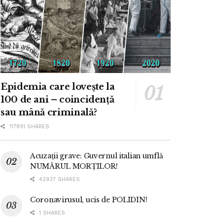
Epidemia care lovește la
100 de ani – coincidență
sau mână criminală?
117891 SHARES
Acuzații grave: Guvernul italian umflă
NUMĂRUL MORȚILOR!
42937 SHARES
Coronavirusul, ucis de POLIDIN!
1 SHARES