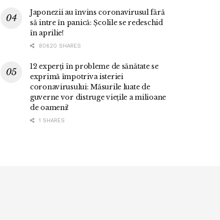
Japonezii au învins coronavirusul fără
să intre în panică: Școlile se redeschid
în aprilie!
80620 SHARES
12 experți în probleme de sănătate se
exprimă împotriva isteriei
coronavirusului: Măsurile luate de
guverne vor distruge viețile a milioane
de oameni!
1 SHARES