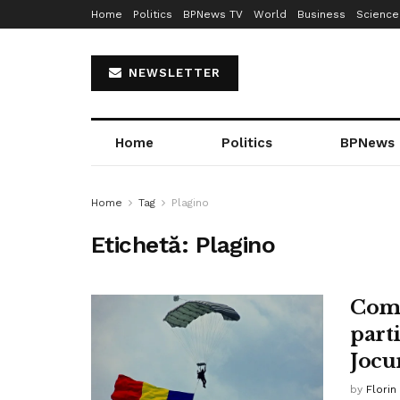
Home
Politics
BPNews TV
World
Business
Science
NEWSLETTER
Home
Politics
BPNews
Home
Tag
Plagino
Etichetă:
Plagino
Com
part
Jocu
by
Florin