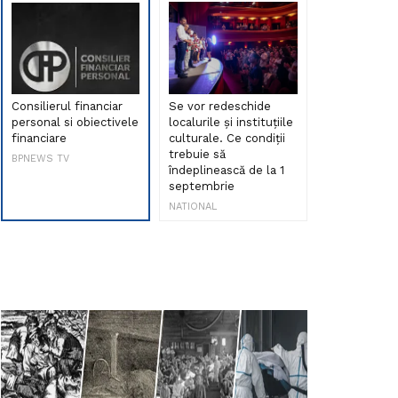
Consilierul financiar
Se vor redeschide
Debut de sen
personal si obiectivele
localurile și instituțiile
muzica româ
financiare
culturale. Ce condiții
Maria Peia r
trebuie să
Internetul la
BPNEWS TV
îndeplinească de la 1
ani!
septembrie
NATIONAL
NATIONAL