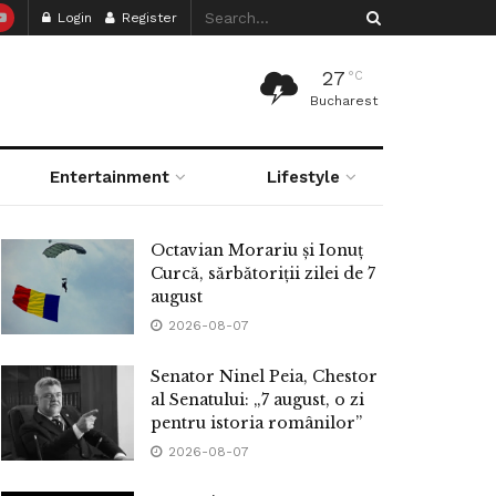
Login
Register
27
°C
Bucharest
Entertainment
Lifestyle
Octavian Morariu și Ionuț
Curcă, sărbătoriții zilei de 7
august
2026-08-07
Senator Ninel Peia, Chestor
al Senatului: „7 august, o zi
pentru istoria românilor”
2026-08-07