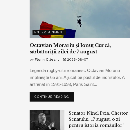
ENTERTAINMENT
Octavian Morariu și Ionuț Curcă,
sărbătoriții zilei de 7 august
by
Florin Olteanu
2026-08-07
Legenda rugby-ului românesc Octavian Morariu
împlinește 65 ani. A jucat pe postul de închizător. A
antrenat în 1991-1993, Paris Saint...
CONTINUE READING
Senator Ninel Peia, Chestor 
Senatului: „7 august, o zi
pentru istoria românilor”