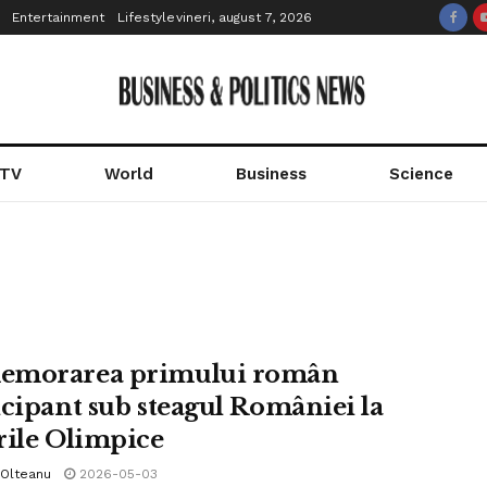
Entertainment
Lifestyle
vineri, august 7, 2026
 TV
World
Business
Science
emorarea primului român
icipant sub steagul României la
rile Olimpice
 Olteanu
2026-05-03