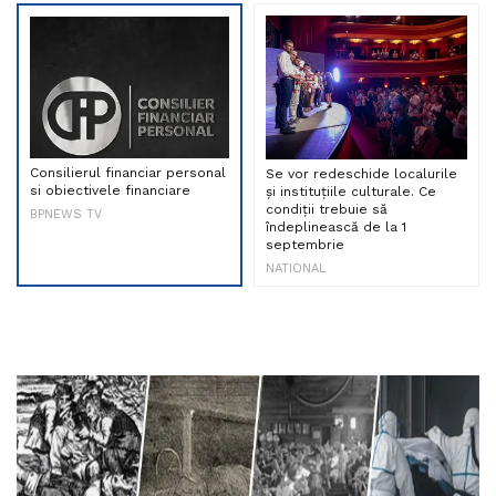
Consilierul financiar personal
Se vor redeschide localurile
si obiectivele financiare
și instituțiile culturale. Ce
condiții trebuie să
BPNEWS TV
îndeplinească de la 1
septembrie
NATIONAL