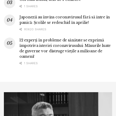
1 SHARES
Japonezii au învins coronavirusul fără să intre în
panică: Școlile se redeschid în aprilie!
80620 SHARES
12 experți în probleme de sănătate se exprimă
împotriva isteriei coronavirusului: Măsurile luate
de guverne vor distruge viețile a milioane de
oameni!
1 SHARES