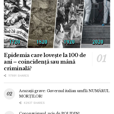
Epidemia care lovește la 100 de
ani – coincidență sau mână
criminală?
117891 SHARES
Acuzații grave: Guvernul italian umflă NUMĂRUL
MORȚILOR!
42937 SHARES
Coronavirusul, ucis de POLIDIN!