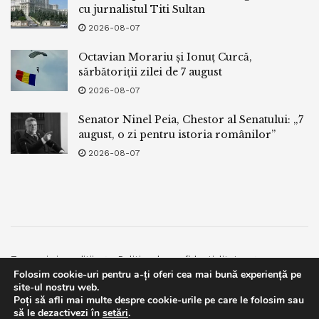
cu jurnalistul Titi Sultan
2026-08-07
Octavian Morariu și Ionuț Curcă,
sărbătoriții zilei de 7 august
2026-08-07
Senator Ninel Peia, Chestor al Senatului: „7
august, o zi pentru istoria românilor”
2026-08-07
Termeni si conditii
Politica de confidentialitate
Folosim cookie-uri pentru a-ți oferi cea mai bună experiență pe
Facebook
Contact
site-ul nostru web.
Poți să afli mai multe despre cookie-urile pe care le folosim sau
© 2019
bpnews
- Business & Politics News
bpnews
.
This website uses GDPR cookies. By continuing to use this
să le dezactivezi în
setări
.